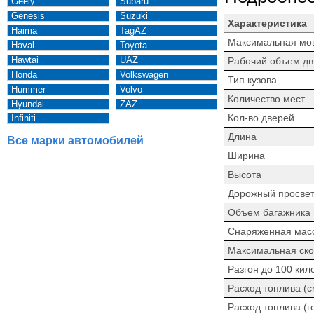
Geely
Subaru
Genesis
Suzuki
Характеристика
Haima
TagAZ
Максимальная мо
Haval
Toyota
Hawtai
UAZ
Рабочий объем дв
Honda
Volkswagen
Тип кузова
Hummer
Volvo
Количество мест
Hyundai
ZAZ
Кол-во дверей
Infiniti
Длина
Все марки автомобилей
Ширина
Высота
Дорожный просве
Объем багажника
Снаряженная мас
Максимальная ско
Разгон до 100 кил
Расход топлива (
Расход топлива (г