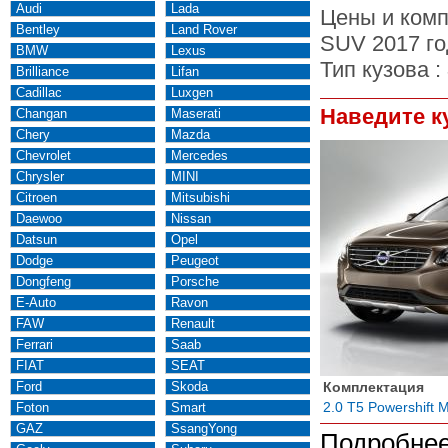
Audi
Lada
Цены и комп
Bentley
Land Rover
SUV 2017 го
BMW
Lexus
Тип кузова :
Brilliance
Lifan
Cadillac
Luxgen
Наведите к
Changan
Maserati
Chery
Mazda
Chevrolet
Mercedes
Chrysler
MINI
Citroen
Mitsubishi
Daewoo
Nissan
Datsun
Opel
Dodge
Peugeot
Dongfeng
Porsche
E-Auto
Ravon
FAW
Renault
Ferrari
Saab
FIAT
SEAT
Ford
Skoda
Комплектация
2.0 T5 Powershift
Foton
Smart
GAZ
SsangYong
Подробнее