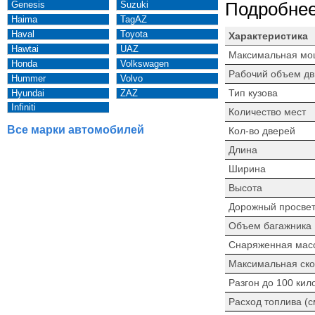
Genesis
Suzuki
Подробнее
Haima
TagAZ
Haval
Toyota
Характеристика
Hawtai
UAZ
Максимальная мо
Honda
Volkswagen
Рабочий объем дв
Hummer
Volvo
Тип кузова
Hyundai
ZAZ
Infiniti
Количество мест
Все марки автомобилей
Кол-во дверей
Длина
Ширина
Высота
Дорожный просве
Объем багажника
Снаряженная мас
Максимальная ско
Разгон до 100 кил
Расход топлива (