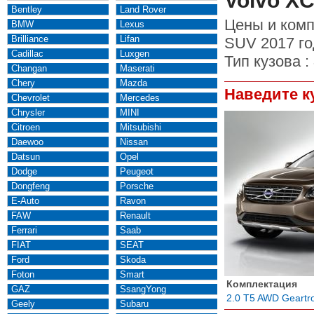
Volvo X
Bentley
Land Rover
Цены и комп
BMW
Lexus
Brilliance
Lifan
SUV 2017 го
Cadillac
Luxgen
Тип кузова :
Changan
Maserati
Chery
Mazda
Наведите к
Chevrolet
Mercedes
Chrysler
MINI
Citroen
Mitsubishi
Daewoo
Nissan
Datsun
Opel
Dodge
Peugeot
Dongfeng
Porsche
E-Auto
Ravon
FAW
Renault
Ferrari
Saab
FIAT
SEAT
Ford
Skoda
Foton
Smart
Комплектация
GAZ
SsangYong
2.0 T5 AWD Geartr
Geely
Subaru