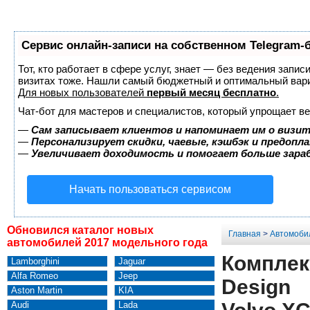
Сервис онлайн-записи на собственном Telegram-
Тот, кто работает в сфере услуг, знает — без ведения запис
визитах тоже. Нашли самый бюджетный и оптимальный вар
Для новых пользователей
первый месяц бесплатно
.
Чат-бот для мастеров и специалистов, который упрощает ве
—
Сам записывает клиентов и напоминает им о визит
—
Персонализирует скидки, чаевые, кэшбэк и предопл
—
Увеличивает доходимость и помогает больше зар
Начать пользоваться сервисом
Обновился каталог новых
Главная
>
Автомоби
автомобилей 2017 модельного года
Комплект
Lamborghini
Jaguar
Alfa Romeo
Jeep
Design
Aston Martin
KIA
Audi
Lada