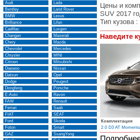
Audi
Lada
Цены и комп
Bentley
Land Rover
SUV 2017 го
BMW
Lexus
Тип кузова :
Brilliance
Lifan
Cadillac
Luxgen
Наведите к
Changan
Maserati
Chery
Mazda
Chevrolet
Mercedes
Chrysler
MINI
Citroen
Mitsubishi
Daewoo
Nissan
Datsun
Opel
Dodge
Peugeot
Dongfeng
Porsche
E-Auto
Ravon
FAW
Renault
Ferrari
Saab
FIAT
SEAT
Ford
Skoda
Комплектация
2.0 D3 AT Moment
Foton
Smart
GAZ
SsangYong
Подробнее