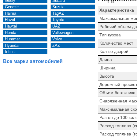
Geely
Subaru
Genesis
Suzuki
Характеристика
Haima
TagAZ
Максимальная мо
Haval
Toyota
Hawtai
UAZ
Рабочий объем дв
Honda
Volkswagen
Тип кузова
Hummer
Volvo
Количество мест
Hyundai
ZAZ
Кол-во дверей
Infiniti
Длина
Все марки автомобилей
Ширина
Высота
Дорожный просве
Объем багажника
Снаряженная мас
Максимальная ско
Разгон до 100 кил
Расход топлива (
Расход топлива (г