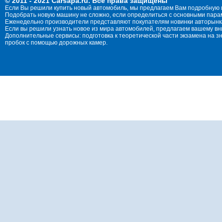
© 2011 - 2021 Carsapa.ru. Все права защищены
Если Вы решили купить новый автомобиль, мы предлагаем Вам подробную 
Подобрать новую машину не сложно, если определиться с основными параме
Еженедельно производители представляют покупателям новинки авторынка
Если вы решили узнать новое из мира автомобилей, предлагаем вашему в
Дополнительные сервисы: подготовка к теоретической части экзамена на 
пробок с помощью дорожных камер.