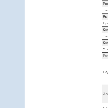
Ра
Ти
Ем
Пр
Ко
Ти
Ко
Ус
Ре
По
Эл
Фа