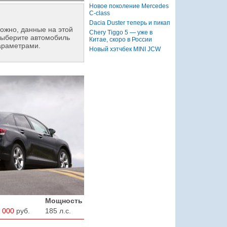
Новое поколение Mercedes
C-class
Dacia Duster теперь и пикап
ожно, данные на этой
Chery Tiggo 5 — уже в
ыберите автомобиль
Китае, скоро в России
араметрами.
Новый хэтчбек MINI JCW
Мощность
 000
руб.
185 л.с.