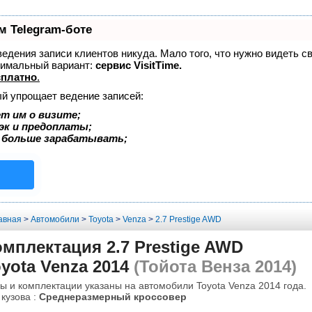
м Telegram-боте
 ведения записи клиентов никуда. Мало того, что нужно видеть с
тимальный вариант:
сервис VisitTime.
сплатно
.
ый упрощает ведение записей:
т им о визите;
эк и предоплаты;
 больше зарабатывать;
авная
>
Автомобили
>
Toyota
>
Venza
>
2.7 Prestige AWD
мплектация 2.7 Prestige AWD
yota Venza 2014
(Тойота Венза 2014)
ы и комплектации указаны на автомобили Toyota Venza 2014 года.
 кузова :
Среднеразмерный кроссовер