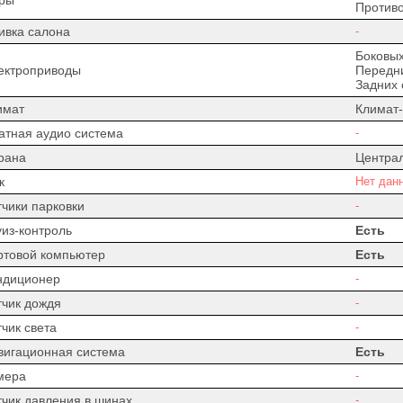
Против
ивка салона
-
Боковых
ектроприводы
Передни
Задних 
имат
Климат-
атная аудио система
-
рана
Центра
к
Нет дан
тчики парковки
-
уиз-контроль
Есть
ртовой компьютер
Есть
ндиционер
-
тчик дождя
-
чик света
-
вигационная система
Есть
мера
-
тчик давления в шинах
-