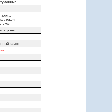
отуманные
 зеркал
х стекол
стекол
контроль
льный замок
ных