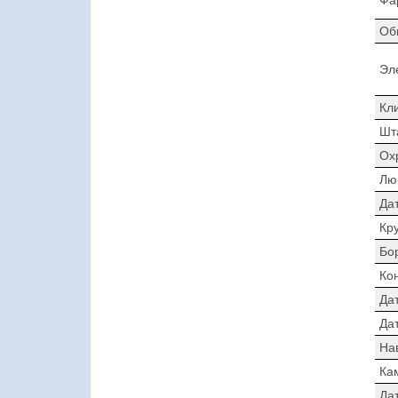
Об
Эл
Кл
Шт
Ох
Лю
Да
Кр
Бо
Ко
Да
Дат
На
Ка
Да