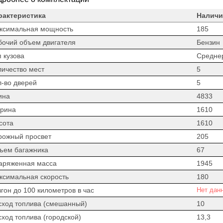
рактеристика
Наличи
ксимальная мощность
185
бочий объем двигателя
Бензин
 кузова
Средне
личество мест
5
л-во дверей
5
ина
4833
рина
1610
сота
1610
рожный просвет
205
ъем багажника
67
аряженная масса
1945
ксимальная скорость
180
гон до 100 километров в час
Нет дан
сход топлива (смешанный)
10
сход топлива (городской)
13,3