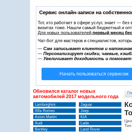
Сервис онлайн-записи на собственно
Тот, кто работает в сфере услуг, знает — без
визитах тоже. Нашли самый бюджетный и оп
Для новых пользователей
первый месяц бе
Чат-бот для мастеров и специалистов, котор
—
Сам записывает клиентов и напоминае
—
Персонализирует скидки, чаевые, кэшб
—
Увеличивает доходимость и помогает
Начать пользоваться сервисом
Обновился каталог новых
Гл
автомобилей 2017 модельного года
Ко
Lamborghini
Jaguar
Alfa Romeo
Jeep
To
Aston Martin
KIA
Цен
Audi
Lada
Тип
Bentley
Land Rover