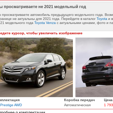
ы просматриваете не 2021 модельный год
 просматриваете автомобиль предыдущего модельного года. Возм
ранице не актуальны для 2021 года. Перейдите в каталог
Toyota
и в
021 модельного года
Toyota Venza
с актуальными ценами, фото и п
едите курсор, чтобы увеличить изображение
мплектация
Коробка передач
Цена
 Prestige AWD
Автоматическая
1 793
робнее о комплектации