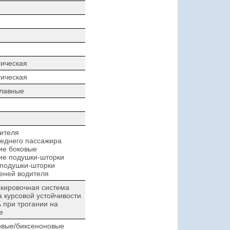
ическая
ическая
плавные
ителя
еднего пассажира
ие боковые
ие подушки-шторки
 подушки-шторки
еней водителя
кировочная система
 курсовой устойчивости
при трогании на
е
овые/биксеноновые