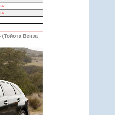
ных
ных
4
(Тойота Венза