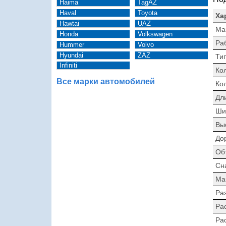
Haima
TagAZ
Haval
Toyota
Ха
Hawtai
UAZ
Ма
Honda
Volkswagen
Ра
Hummer
Volvo
Hyundai
ZAZ
Тип
Infiniti
Ко
Все марки автомобилей
Ко
Дл
Ши
Вы
До
Об
Сн
Ма
Раз
Ра
Ра