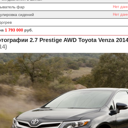
ыватель фар
Нет дан
гулировка сидений
Нет дан
догрев
на
1 793 000
руб.
тографии 2.7 Prestige AWD
Toyota Venza 201
14)