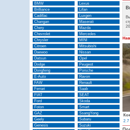
BMW
Lexus
В
Brilliance
Lifan
Cadillac
Luxgen
Вы
ст
Changan
Maserati
2
Chery
Mazda
Chevrolet
Mercedes
Нав
Chrysler
MINI
Citroen
Mitsubishi
Daewoo
Nissan
Datsun
Opel
Dodge
Peugeot
Dongfeng
Porsche
E-Auto
Ravon
FAW
Renault
Ferrari
Saab
FIAT
SEAT
Ford
Skoda
Foton
Smart
GAZ
SsangYong
Ко
Geely
Subaru
2.7
Genesis
Suzuki
Под