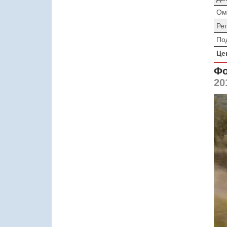
Ом
Ре
По
Це
Фо
20