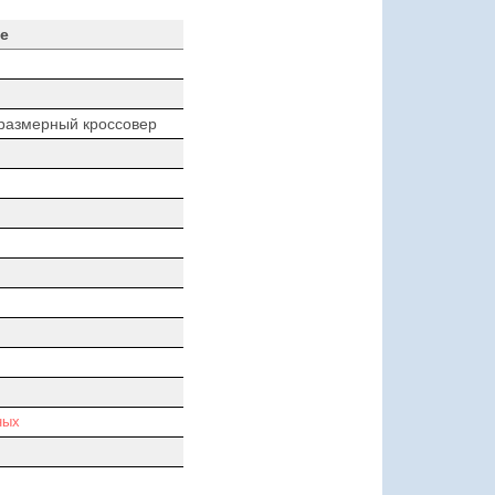
е
размерный кроссовер
ных