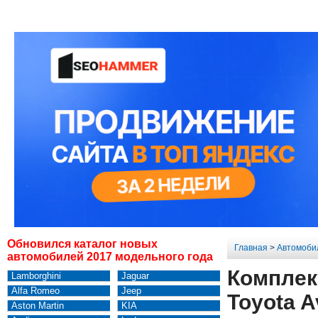
Обновился каталог новых
Главная
>
Автомоби
автомобилей 2017 модельного года
Комплек
Lamborghini
Jaguar
Alfa Romeo
Jeep
Toyota A
Aston Martin
KIA