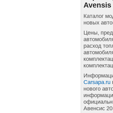
Avensis
Каталог мо
новых авто
Цены, пред
автомобиля
расход топ
автомобиля
комплектац
комплектац
Информаци
Carsapa.ru
нового авт
информации
официальны
Авенсис 20