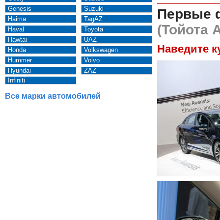
Genesis
Suzuki
Первые 
Haima
TagAZ
(Тойота 
Haval
Toyota
Hawtai
UAZ
Наведите к
Honda
Volkswagen
Hummer
Volvo
Hyundai
ZAZ
Infiniti
Все марки автомобилей