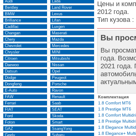
Audi
Lada
Цены и комп
Bentley
Land Rover
2012 года.
BMW
Lexus
Тип кузова :
Brilliance
Lifan
Cadillac
Luxgen
Changan
Maserati
Вы просм
Chery
Mazda
Chevrolet
Mercedes
Вы просма
Chrysler
MINI
года. Возм
Citroen
Mitsubishi
2021 года.
Daewoo
Nissan
Datsun
Opel
автомобиль
Dodge
Peugeot
актуальным
Dongfeng
Porsche
E-Auto
Ravon
FAW
Renault
Комплектация
1.8 Comfort MT6
Ferrari
Saab
1.8 Prestige MT6
FIAT
SEAT
1.8 Comfort Multidr
Ford
Skoda
1.8 Prestige Multidr
Foton
Smart
1.8 Elegance Multid
GAZ
SsangYong
1.8 Elegance+ Multi
Geely
Subaru