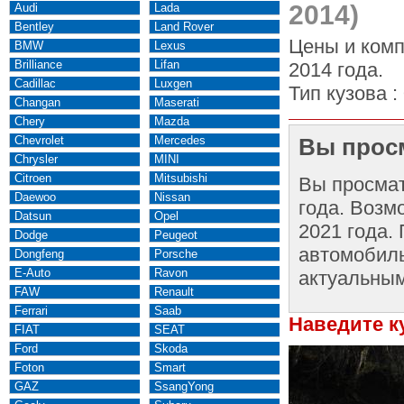
2014)
Audi
Lada
Bentley
Land Rover
Цены и комп
BMW
Lexus
Brilliance
Lifan
2014 года.
Cadillac
Luxgen
Тип кузова :
Changan
Maserati
Chery
Mazda
Chevrolet
Mercedes
Вы просм
Chrysler
MINI
Citroen
Mitsubishi
Вы просма
Daewoo
Nissan
года. Возм
Datsun
Opel
2021 года.
Dodge
Peugeot
автомобиль
Dongfeng
Porsche
E-Auto
Ravon
актуальным
FAW
Renault
Ferrari
Saab
Наведите к
FIAT
SEAT
Ford
Skoda
Foton
Smart
GAZ
SsangYong