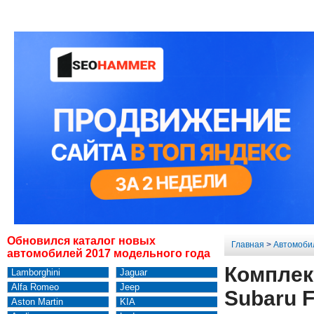
Обновился каталог новых
Главная
>
Автомоби
автомобилей 2017 модельного года
Комплект
Lamborghini
Jaguar
Alfa Romeo
Jeep
Subaru F
Aston Martin
KIA