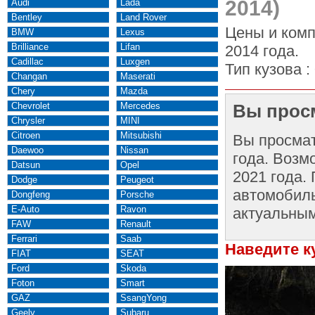
2014)
Audi
Lada
Bentley
Land Rover
Цены и комп
BMW
Lexus
Brilliance
Lifan
2014 года.
Cadillac
Luxgen
Тип кузова :
Changan
Maserati
Chery
Mazda
Chevrolet
Mercedes
Вы просм
Chrysler
MINI
Citroen
Mitsubishi
Вы просма
Daewoo
Nissan
года. Возм
Datsun
Opel
2021 года.
Dodge
Peugeot
автомобиль
Dongfeng
Porsche
E-Auto
Ravon
актуальным
FAW
Renault
Ferrari
Saab
Наведите к
FIAT
SEAT
Ford
Skoda
Foton
Smart
GAZ
SsangYong
Geely
Subaru