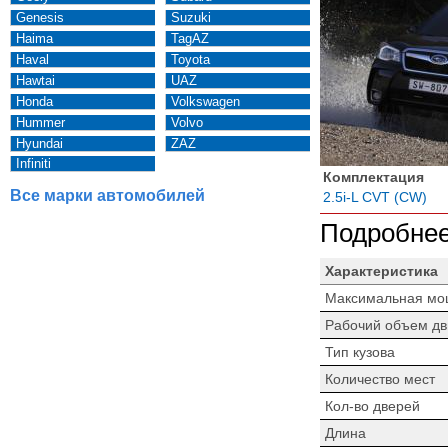
Genesis
Suzuki
Haima
TagAZ
Haval
Toyota
Hawtai
UAZ
Honda
Volkswagen
Hummer
Volvo
Hyundai
ZAZ
Infiniti
Комплектация
Все марки автомобилей
2.5i-L CVT (CW)
Подробнее
Характеристика
Максимальная мо
Рабочий объем дв
Тип кузова
Количество мест
Кол-во дверей
Длина