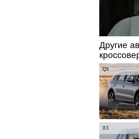
Другие а
кроссове
Q5
X3