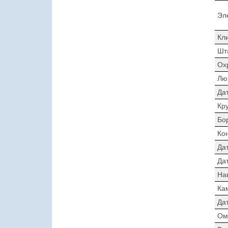
Эл
Кл
Шт
Ох
Лю
Да
Кр
Бо
Ко
Да
Дат
На
Ка
Да
Ом