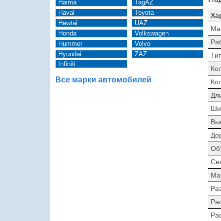
Haima
TagAZ
Haval
Toyota
Ха
Hawtai
UAZ
Ма
Honda
Volkswagen
Ра
Hummer
Volvo
Hyundai
ZAZ
Тип
Infiniti
Ко
Все марки автомобилей
Ко
Дл
Ши
Вы
До
Об
Сн
Ма
Раз
Ра
Ра