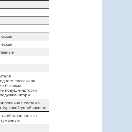
ческая
ческая
плавные
ителя
еднего пассажира
ие боковые
ие подушки-шторки
 подушки-шторки
кировочная система
 курсовой устойчивости
овые/биксеноновые
отуманные