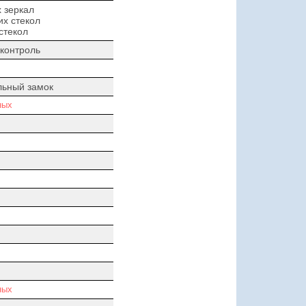
 зеркал
х стекол
стекол
контроль
льный замок
ных
ных