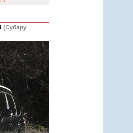
ных
4
(Субару