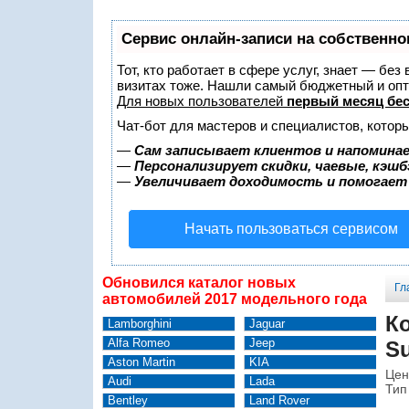
Сервис онлайн-записи на собственно
Тот, кто работает в сфере услуг, знает — без
визитах тоже. Нашли самый бюджетный и оп
Для новых пользователей
первый месяц бе
Чат-бот для мастеров и специалистов, котор
—
Сам записывает клиентов и напоминае
—
Персонализирует скидки, чаевые, кэшб
—
Увеличивает доходимость и помогает
Начать пользоваться сервисом
Обновился каталог новых
Гл
автомобилей 2017 модельного года
Ко
Lamborghini
Jaguar
Alfa Romeo
Jeep
Su
Aston Martin
KIA
Цен
Audi
Lada
Тип
Bentley
Land Rover