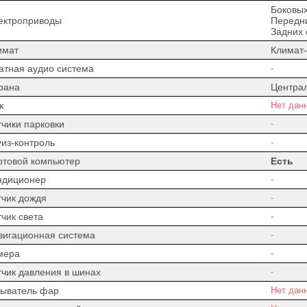
Боковых
ектроприводы
Передни
Задних 
имат
Климат-
атная аудио система
-
рана
Центра
к
Нет дан
тчики парковки
-
уиз-контроль
-
ртовой компьютер
Есть
ндиционер
-
тчик дождя
-
чик света
-
вигационная система
-
мера
-
тчик давления в шинах
-
ыватель фар
Нет дан