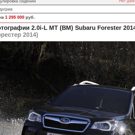
гулировка сидений
Нет дан
догрев
на
1 295 000
руб.
тографии 2.0i-L MT (BM)
Subaru Forester 201
рестер 2014)