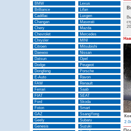
BMW
Lexus
В
Brilliance
Lifan
Cadillac
Luxgen
Вы
ст
Changan
Maserati
2
Chery
Mazda
Chevrolet
Mercedes
Нав
Chrysler
MINI
Citroen
Mitsubishi
Daewoo
Nissan
Datsun
Opel
Dodge
Peugeot
Dongfeng
Porsche
E-Auto
Ravon
FAW
Renault
Ferrari
Saab
FIAT
SEAT
Ford
Skoda
Foton
Smart
GAZ
SsangYong
Ко
Geely
Subaru
2.0
Genesis
Suzuki
Под