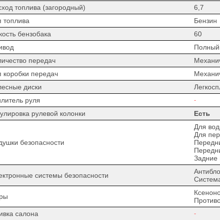
сход топлива (загородный)
6,7
п топлива
Бензин
кость бензобака
60
ивод
Полный
личество передач
Механи
п коробки передач
Механи
лесные диски
Легкос
илитель руля
-
гулировка рулевой колонки
Есть
Для вод
Для пер
душки безопасности
Передн
Передн
Задние
Антибло
ектронные системы безопасности
Система
Ксенон
ры
Против
ивка салона
-