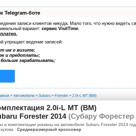
м Telegram-боте
 ведения записи клиентов никуда. Мало того, что нужно видеть с
тимальный вариант:
сервис VisitTime.
сплатно
.
ый упрощает ведение записей:
т им о визите;
эк и предоплаты;
 больше зарабатывать;
авная
>
Автомобили
>
Subaru
>
Forester
>
2.0i-L MT (BM)
мплектация 2.0i-L MT (BM)
baru Forester 2014
(Субару Форестер 
ы и комплектации указаны на автомобили Subaru Forester 2014 год
 кузова :
Среднеразмерный кроссовер