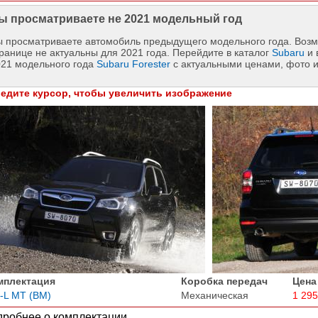
ы просматриваете не 2021 модельный год
 просматриваете автомобиль предыдущего модельного года. Возм
ранице не актуальны для 2021 года. Перейдите в каталог
Subaru
и 
021 модельного года
Subaru Forester
с актуальными ценами, фото 
едите курсор, чтобы увеличить изображение
мплектация
Коробка передач
Цена
i-L MT (BM)
Механическая
1 295
робнее о комплектации