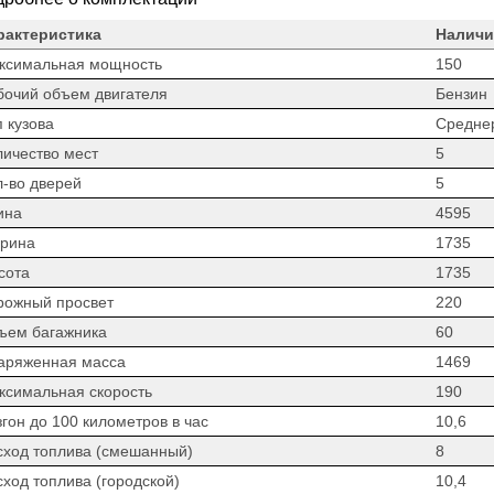
рактеристика
Наличи
ксимальная мощность
150
бочий объем двигателя
Бензин
 кузова
Средне
личество мест
5
л-во дверей
5
ина
4595
рина
1735
сота
1735
рожный просвет
220
ъем багажника
60
аряженная масса
1469
ксимальная скорость
190
гон до 100 километров в час
10,6
сход топлива (смешанный)
8
сход топлива (городской)
10,4