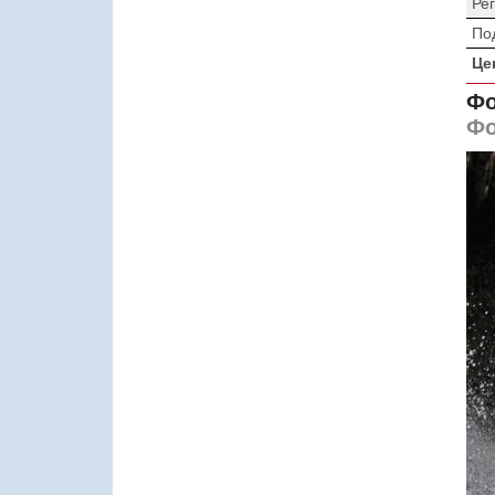
Ре
По
Це
Фо
Фо