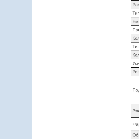
Ра
Ти
Ем
Пр
Ко
Ти
Ко
Ус
Ре
По
Эл
Фа
Об