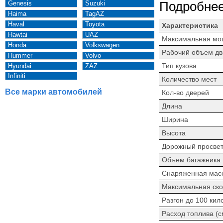
Genesis
Suzuki
Подробнее
Haima
TagAZ
Haval
Toyota
Характеристика
Hawtai
UAZ
Максимальная мо
Honda
Volkswagen
Рабочий объем дв
Hummer
Volvo
Тип кузова
Hyundai
ZAZ
Infiniti
Количество мест
Все марки автомобилей
Кол-во дверей
Длина
Ширина
Высота
Дорожный просве
Объем багажника
Снаряженная мас
Максимальная ско
Разгон до 100 кил
Расход топлива (