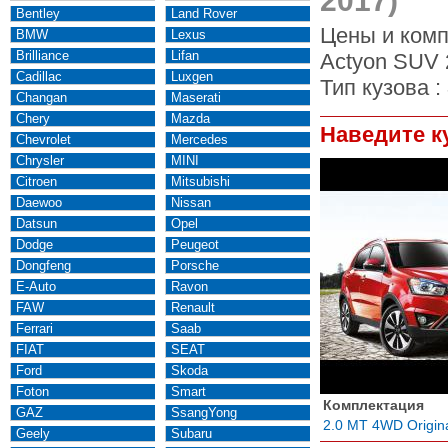
2017)
Bentley
Land Rover
Цены и комп
BMW
Lexus
Brilliance
Lifan
Actyon SUV 
Cadillac
Luxgen
Тип кузова :
Changan
Maserati
Chery
Mazda
Наведите к
Chevrolet
Mercedes
Chrysler
MINI
Citroen
Mitsubishi
Daewoo
Nissan
Datsun
Opel
Dodge
Peugeot
Dongfeng
Porsche
E-Auto
Ravon
FAW
Renault
Ferrari
Saab
FIAT
SEAT
Ford
Skoda
Foton
Smart
Комплектация
GAZ
SsangYong
2.0 MT 4WD Origin
Geely
Subaru