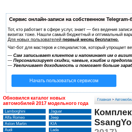
Сервис онлайн-записи на собственном Telegram-
Тот, кто работает в сфере услуг, знает — без ведения запис
визитах тоже. Нашли самый бюджетный и оптимальный вар
Для новых пользователей
первый месяц бесплатно
.
Чат-бот для мастеров и специалистов, который упрощает ве
—
Сам записывает клиентов и напоминает им о визит
—
Персонализирует скидки, чаевые, кэшбэк и предопл
—
Увеличивает доходимость и помогает больше зар
Начать пользоваться сервисом
Обновился каталог новых
Главная
>
Автомоби
автомобилей 2017 модельного года
Комплект
Lamborghini
Jaguar
Alfa Romeo
Jeep
SsangYo
Aston Martin
KIA
Audi
Lada