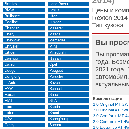
2014)
Bentley
Land Rover
Цены и комп
BMW
Lexus
Brilliance
Lifan
Rexton 2014 
Cadillac
Luxgen
Тип кузова :
Changan
Maserati
Chery
Mazda
Chevrolet
Mercedes
Вы просм
Chrysler
MINI
Citroen
Mitsubishi
Вы просма
Daewoo
Nissan
года. Возм
Datsun
Opel
2021 года.
Dodge
Peugeot
автомобиль
Dongfeng
Porsche
E-Auto
Ravon
актуальным
FAW
Renault
Ferrari
Saab
Комплектация
FIAT
SEAT
2.0 Original MT 2
Ford
Skoda
2.0 Original AT 2W
Foton
Smart
2.0 Comfort+ MT 
GAZ
SsangYong
2.0 Comfort+ AT 4
Geely
Subaru
2.0 Elegance AT 4