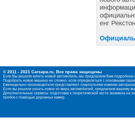
информации
официальны
енг Рекстон
Официальн
© 2011 - 2021 Carsapa.ru. Все права защищены
Если Вы решили купить новый автомобиль, мы предлагаем Вам подробную 
Подобрать новую машину не сложно, если определиться с основными параме
Еженедельно производители представляют покупателям новинки авторынка
Если вы решили узнать новое из мира автомобилей, предлагаем вашему в
Дополнительные сервисы: подготовка к теоретической части экзамена на 
пробок с помощью дорожных камер.