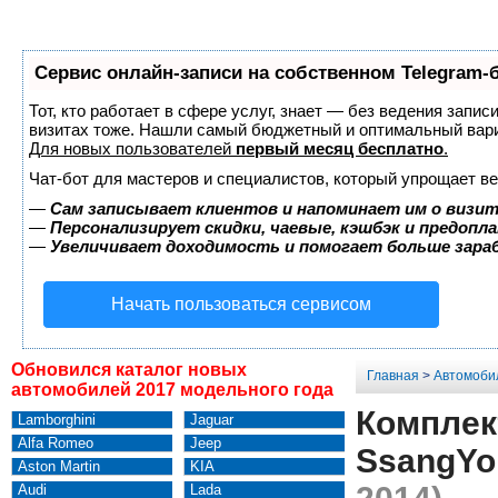
Сервис онлайн-записи на собственном Telegram-
Тот, кто работает в сфере услуг, знает — без ведения запис
визитах тоже. Нашли самый бюджетный и оптимальный вар
Для новых пользователей
первый месяц бесплатно
.
Чат-бот для мастеров и специалистов, который упрощает ве
—
Сам записывает клиентов и напоминает им о визит
—
Персонализирует скидки, чаевые, кэшбэк и предопл
—
Увеличивает доходимость и помогает больше зар
Начать пользоваться сервисом
Обновился каталог новых
Главная
>
Автомоби
автомобилей 2017 модельного года
Комплек
Lamborghini
Jaguar
Alfa Romeo
Jeep
SsangYo
Aston Martin
KIA
Audi
Lada