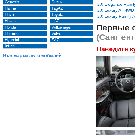
Genesis
Suzuki
2.0 Elegance Fami
Haima
TagAZ
2.0 Luxury AT 4WD
Haval
Toyota
2.0 Luxury Family
Hawtai
UAZ
Первые 
Honda
Volkswagen
Hummer
Volvo
(Санг ен
Hyundai
ZAZ
Infiniti
Наведите к
Все марки автомобилей