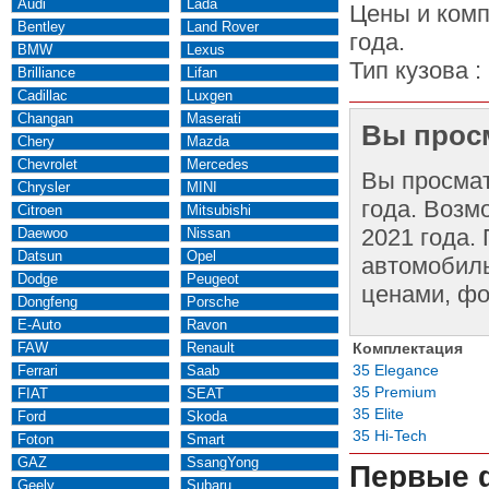
Audi
Lada
Цены и комп
Bentley
Land Rover
года.
BMW
Lexus
Тип кузова :
Brilliance
Lifan
Cadillac
Luxgen
Changan
Maserati
Вы просм
Chery
Mazda
Chevrolet
Mercedes
Вы просма
Chrysler
MINI
года. Возм
Citroen
Mitsubishi
2021 года.
Daewoo
Nissan
Datsun
Opel
автомобиль
Dodge
Peugeot
ценами, фо
Dongfeng
Porsche
E-Auto
Ravon
FAW
Renault
Комплектация
35 Elegance
Ferrari
Saab
35 Premium
FIAT
SEAT
35 Elite
Ford
Skoda
35 Hi-Tech
Foton
Smart
GAZ
SsangYong
Первые 
Geely
Subaru