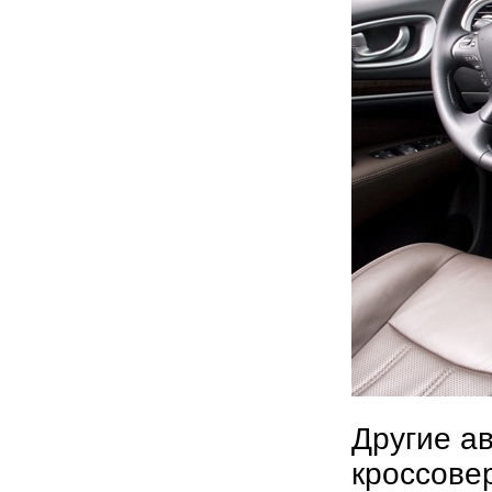
Другие а
кроссове