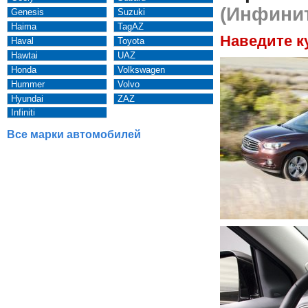
(Инфинит
Genesis
Suzuki
Haima
TagAZ
Наведите к
Haval
Toyota
Hawtai
UAZ
Honda
Volkswagen
Hummer
Volvo
Hyundai
ZAZ
Infiniti
Все марки автомобилей