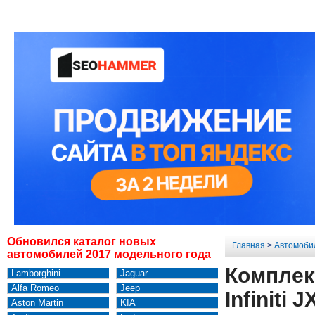
Обновился каталог новых
Главная
>
Автомоби
автомобилей 2017 модельного года
Комплек
Lamborghini
Jaguar
Alfa Romeo
Jeep
Infiniti 
Aston Martin
KIA