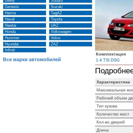
Geely
Subaru
Genesis
Suzuki
Haima
TagAZ
Haval
Toyota
Hawtai
UAZ
Honda
Volkswagen
Hummer
Volvo
Hyundai
ZAZ
Infiniti
Комплектация
Все марки автомобилей
1.4 TSI DSG
Подробнее
Характеристика
Максимальная мо
Рабочий объем дв
Тип кузова
Количество мест
Кол-во дверей
Длина