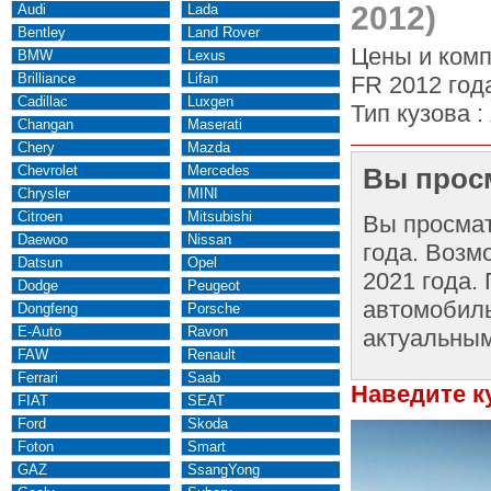
2012)
Audi
Lada
Bentley
Land Rover
Цены и комп
BMW
Lexus
Brilliance
Lifan
FR 2012 год
Cadillac
Luxgen
Тип кузова :
Changan
Maserati
Chery
Mazda
Chevrolet
Mercedes
Вы просм
Chrysler
MINI
Citroen
Mitsubishi
Вы просма
Daewoo
Nissan
года. Возм
Datsun
Opel
2021 года.
Dodge
Peugeot
автомобиль
Dongfeng
Porsche
E-Auto
Ravon
актуальным
FAW
Renault
Ferrari
Saab
Наведите к
FIAT
SEAT
Ford
Skoda
Foton
Smart
GAZ
SsangYong