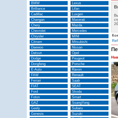
BMW
Lexus
В
Brilliance
Lifan
Cadillac
Luxgen
Вы
ст
Changan
Maserati
2
Chery
Mazda
Chevrolet
Mercedes
Ко
Chrysler
MINI
Ref
Citroen
Mitsubishi
Daewoo
Nissan
Пе
Datsun
Opel
Нав
Dodge
Peugeot
Dongfeng
Porsche
E-Auto
Ravon
FAW
Renault
Ferrari
Saab
FIAT
SEAT
Ford
Skoda
Foton
Smart
GAZ
SsangYong
Geely
Subaru
Genesis
Suzuki