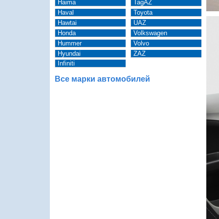
Haima
TagAZ
Haval
Toyota
Hawtai
UAZ
Honda
Volkswagen
Hummer
Volvo
Hyundai
ZAZ
Infiniti
Все марки автомобилей