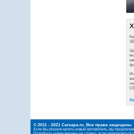
Х
Ка
SE
Це
мо
ав
фо
И
ва
ск
СЕ
О
© 2011 - 2021 Carsapa.ru. Все права защищены
Если Вы решили купить новый автомобиль, мы предлагае
Подобрать новую машину не сложно, если определиться с