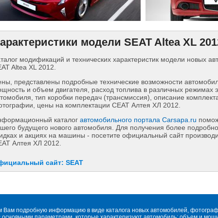
арактеристики модели SEAT Altea XL 201
талог модификаций и технических характеристик модели новых а
AT Altea XL 2012.
ны, представлены подробные технические возможности автомобиля
щность и объем двигателя, расход топлива в различных режимах 
томобиля, тип коробки передач (трансмиссия), описание комплект
тографии, цены на комплектации СЕАТ Алтея ХЛ 2012.
нформационный каталог
автомобильного портала Carsapa.ru
помож
шего будущего нового автомобиля. Для получения более подробн
идках и акциях на машины - посетите официальный сайт производи
АТ Алтея ХЛ 2012.
фициальный сайт: SEAT
м Вам подробную информацию в виде каталога новых автомобилей, фотографи
 основными параметрами, которые характеризуют автомобиль: объем и мощнос