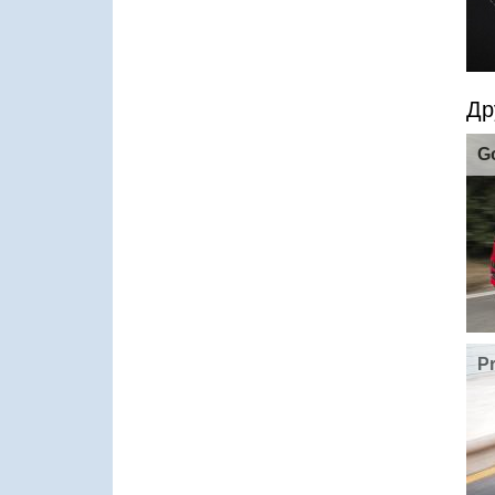
Др
G
P