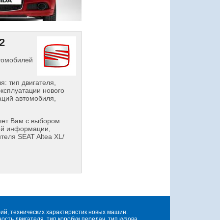
2
втомобилей
: тип двигателя,
эксплуатации нового
аций автомобиля,
ет Вам с выбором
ой информации,
теля SEAT Altea XL/
й, технических характеристик новых машин.
ть двигателя, тип коробки передач, тип кузова.