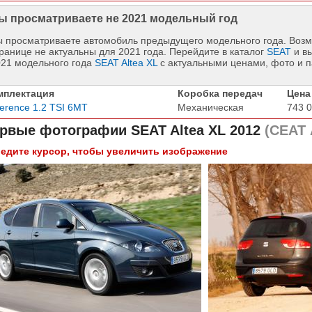
ы просматриваете не 2021 модельный год
 просматриваете автомобиль предыдущего модельного года. Возм
ранице не актуальны для 2021 года. Перейдите в каталог
SEAT
и в
021 модельного года
SEAT Altea XL
с актуальными ценами, фото и 
мплектация
Коробка передач
Цена
erence 1.2 TSI 6MT
Механическая
743 0
рвые фотографии
SEAT Altea XL 2012
(СЕАТ 
едите курсор, чтобы увеличить изображение