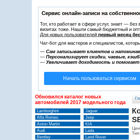
Сервис онлайн-записи на собственно
Тот, кто работает в сфере услуг, знает — без
визитах тоже. Нашли самый бюджетный и оп
Для новых пользователей
первый месяц бе
Чат-бот для мастеров и специалистов, котор
—
Сам записывает клиентов и напоминае
—
Персонализирует скидки, чаевые, кэшб
—
Увеличивает доходимость и помогает
Начать пользоваться сервисом
Обновился каталог новых
Гл
автомобилей 2017 модельного года
К
Lamborghini
Jaguar
Alfa Romeo
Jeep
SE
Aston Martin
KIA
Цен
Audi
Lada
Тип
Bentley
Land Rover