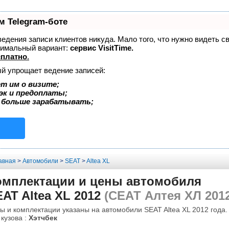
м Telegram-боте
 ведения записи клиентов никуда. Мало того, что нужно видеть с
тимальный вариант:
сервис VisitTime.
сплатно
.
ый упрощает ведение записей:
т им о визите;
эк и предоплаты;
 больше зарабатывать;
авная
>
Автомобили
>
SEAT
>
Altea XL
омплектации и цены автомобиля
AT Altea XL 2012
(СЕАТ Алтея ХЛ 2012
ы и комплектации указаны на автомобили SEAT Altea XL 2012 года.
 кузова :
Хэтчбек