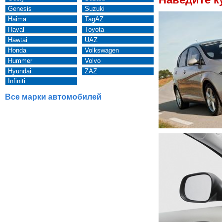
Genesis
Suzuki
Haima
TagAZ
Haval
Toyota
Hawtai
UAZ
Honda
Volkswagen
Hummer
Volvo
Hyundai
ZAZ
Infiniti
Все марки автомобилей