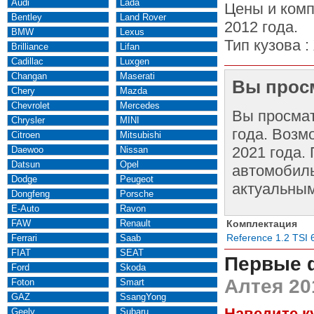
Audi
Lada
Цены и комп
Bentley
Land Rover
2012 года.
BMW
Lexus
Тип кузова :
Brilliance
Lifan
Cadillac
Luxgen
Changan
Maserati
Вы просм
Chery
Mazda
Chevrolet
Mercedes
Вы просма
Chrysler
MINI
года. Возм
Citroen
Mitsubishi
2021 года.
Daewoo
Nissan
Datsun
Opel
автомобиль
Dodge
Peugeot
актуальным
Dongfeng
Porsche
E-Auto
Ravon
FAW
Renault
Комплектация
Reference 1.2 TSI
Ferrari
Saab
FIAT
SEAT
Первые 
Ford
Skoda
Алтея 20
Foton
Smart
GAZ
SsangYong
Наведите к
Geely
Subaru