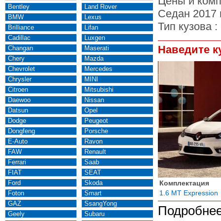
Цены и комп
Bentley
Land Rover
Седан 2017 
BMW
Lexus
Тип кузова :
Brilliance
Lifan
Cadillac
Luxgen
Наведите к
Changan
Maserati
Chery
Mazda
Chevrolet
Mercedes
Chrysler
MINI
Citroen
Mitsubishi
Daewoo
Nissan
Datsun
Opel
Dodge
Peugeot
Dongfeng
Porsche
E-Auto
Ravon
FAW
Renault
Ferrari
Saab
FIAT
SEAT
Ford
Skoda
Комплектация
1.6 MT Expression
Foton
Smart
GAZ
SsangYong
Подробнее
Geely
Subaru