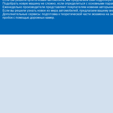
Подобрать новую машину не сложно, если определиться с основными параме
Еженедельно производители представляют покупателям новинки авторынка
Если вы решили узнать новое из мира автомобилей, предлагаем вашему в
Дополнительные сервисы: подготовка к теоретической части экзамена на 
пробок с помощью дорожных камер.