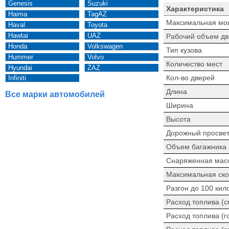
Genesis
Suzuki
Характеристика
Haima
TagAZ
Максимальная мо
Haval
Toyota
Hawtai
UAZ
Рабочий объем дв
Honda
Volkswagen
Тип кузова
Hummer
Volvo
Количество мест
Hyundai
ZAZ
Кол-во дверей
Infiniti
Длина
Все марки автомобилей
Ширина
Высота
Дорожный просве
Объем багажника
Снаряженная мас
Максимальная ско
Разгон до 100 кил
Расход топлива (
Расход топлива (г