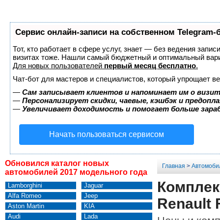
Сервис онлайн-записи на собственном Telegram-
Тот, кто работает в сфере услуг, знает — без ведения запис
визитах тоже. Нашли самый бюджетный и оптимальный вар
Для новых пользователей
первый месяц бесплатно
.
Чат-бот для мастеров и специалистов, который упрощает ве
—
Сам записывает клиентов и напоминает им о визит
—
Персонализирует скидки, чаевые, кэшбэк и предопл
—
Увеличивает доходимость и помогает больше зар
Начать пользоваться сервисом
Обновился каталог новых
Главная
>
Автомоби
автомобилей 2017 модельного года
Комплек
Lamborghini
Jaguar
Alfa Romeo
Jeep
Renault 
Aston Martin
KIA
Audi
Lada