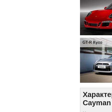
GT-R Купе
Характе
Cayman