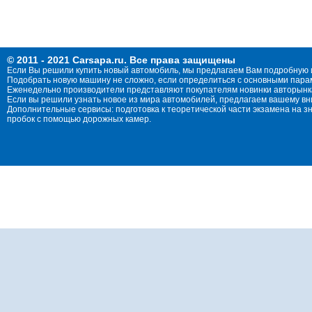
© 2011 - 2021 Carsapa.ru. Все права защищены
Если Вы решили купить новый автомобиль, мы предлагаем Вам подробную 
Подобрать новую машину не сложно, если определиться с основными параме
Еженедельно производители представляют покупателям новинки авторынка
Если вы решили узнать новое из мира автомобилей, предлагаем вашему в
Дополнительные сервисы: подготовка к теоретической части экзамена на 
пробок с помощью дорожных камер.