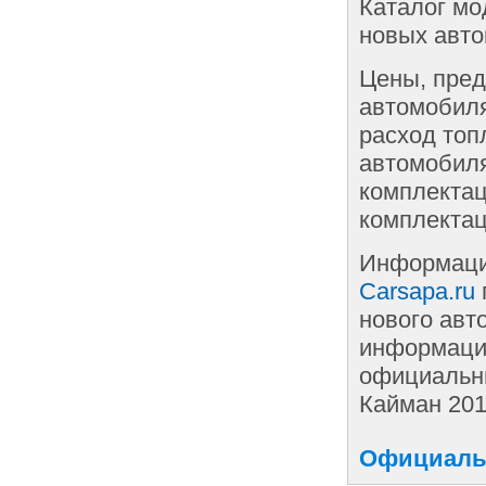
Каталог мо
новых авто
Цены, пред
автомобиля
расход топ
автомобиля
комплектац
комплектац
Информаци
Carsapa.ru
нового авт
информации
официальн
Кайман 201
Официальн