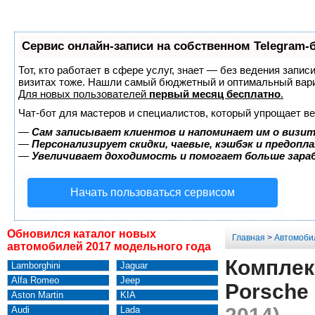
Сервис онлайн-записи на собственном Telegram-
Тот, кто работает в сфере услуг, знает — без ведения запис
визитах тоже. Нашли самый бюджетный и оптимальный вар
Для новых пользователей
первый месяц бесплатно
.
Чат-бот для мастеров и специалистов, который упрощает ве
—
Сам записывает клиентов и напоминает им о визит
—
Персонализирует скидки, чаевые, кэшбэк и предопл
—
Увеличивает доходимость и помогает больше зар
Начать пользоваться сервисом
Обновился каталог новых
Главная
>
Автомоби
автомобилей 2017 модельного года
Комплек
Lamborghini
Jaguar
Alfa Romeo
Jeep
Porsche
Aston Martin
KIA
Audi
Lada