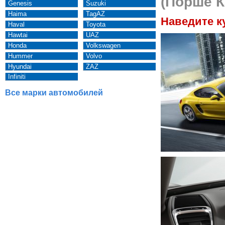
(Порше К
Genesis
Suzuki
Haima
TagAZ
Наведите к
Haval
Toyota
Hawtai
UAZ
Honda
Volkswagen
Hummer
Volvo
Hyundai
ZAZ
Infiniti
Все марки автомобилей