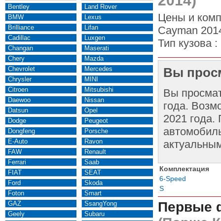
2014)
Bentley
Land Rover
Цены и комп
BMW
Lexus
Brilliance
Lifan
Cayman 2014
Cadillac
Luxgen
Тип кузова :
Changan
Maserati
Chery
Mazda
Chevrolet
Mercedes
Вы просм
Chrysler
MINI
Citroen
Mitsubishi
Вы просма
Daewoo
Nissan
года. Возм
Datsun
Opel
2021 года.
Dodge
Peugeot
автомобиль
Dongfeng
Porsche
E-Auto
Ravon
актуальным
FAW
Renault
Ferrari
Saab
Комплектация
FIAT
SEAT
6-Speed
Ford
Skoda
S
Foton
Smart
Первые 
GAZ
SsangYong
Geely
Subaru