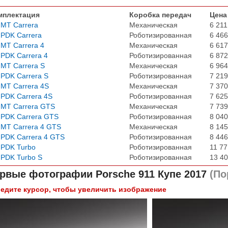
мплектация
Коробка передач
Цена
 MT Carrera
Механическая
6 211
 PDK Carrera
Роботизированная
6 466
 MT Carrera 4
Механическая
6 617
 PDK Carrera 4
Роботизированная
6 872
 MT Carrera S
Механическая
6 964
 PDK Carrera S
Роботизированная
7 219
 MT Carrera 4S
Механическая
7 370
 PDK Carrera 4S
Роботизированная
7 625
 MT Carrera GTS
Механическая
7 739
 PDK Carrera GTS
Роботизированная
8 040
 MT Carrera 4 GTS
Механическая
8 145
 PDK Carrera 4 GTS
Роботизированная
8 446
 PDK Turbo
Роботизированная
11 77
 PDK Turbo S
Роботизированная
13 40
рвые фотографии
Porsche 911 Купе 2017
(По
едите курсор, чтобы увеличить изображение