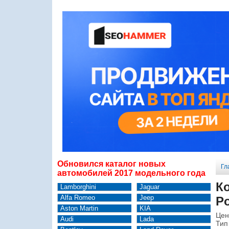
Обновился каталог новых
Гл
автомобилей 2017 модельного года
К
Lamborghini
Jaguar
Alfa Romeo
Jeep
Po
Aston Martin
KIA
Цен
Audi
Lada
Тип