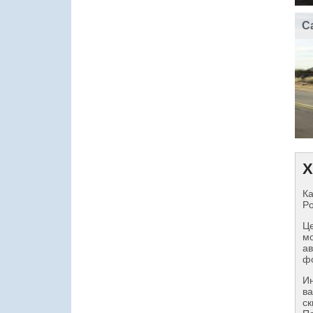
C
Х
Ка
Po
Це
мо
ав
фо
И
ва
ск