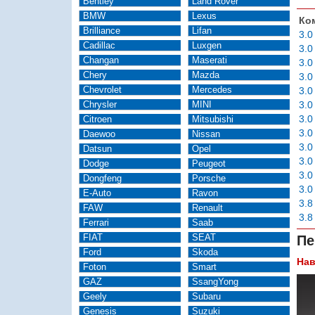
Bentley
Land Rover
BMW
Lexus
Ко
Brilliance
Lifan
3.0
Cadillac
Luxgen
3.0
Changan
Maserati
3.0
Chery
Mazda
3.0
Chevrolet
Mercedes
3.0
Chrysler
MINI
3.0
3.0
Citroen
Mitsubishi
3.0
Daewoo
Nissan
3.0
Datsun
Opel
3.0
Dodge
Peugeot
3.0
Dongfeng
Porsche
3.0
E-Auto
Ravon
3.8
FAW
Renault
3.8
Ferrari
Saab
FIAT
SEAT
Пе
Ford
Skoda
Нав
Foton
Smart
GAZ
SsangYong
Geely
Subaru
Genesis
Suzuki