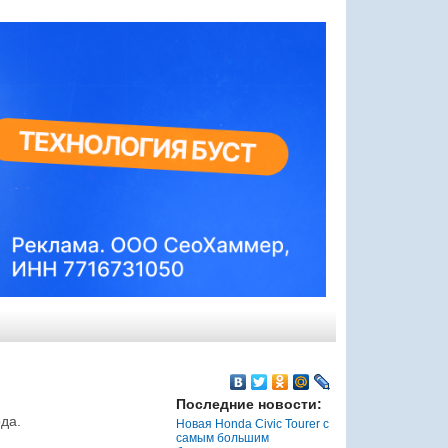
Последние новости:
да.
Новая Honda Civic Tourer с
самым большим