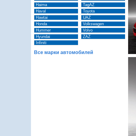
Haima
TagAZ
Haval
Toyota
Hawtai
UAZ
Honda
Volkswagen
Hummer
Volvo
Hyundai
ZAZ
Infiniti
Все марки автомобилей