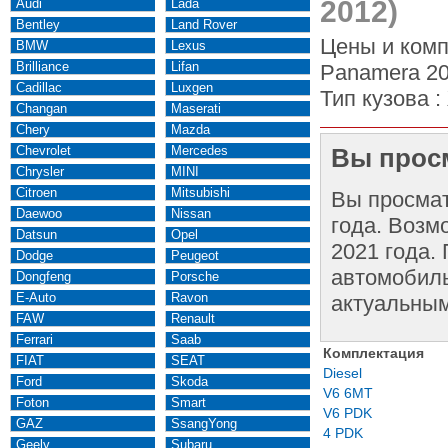
2012)
Audi
Lada
Bentley
Land Rover
Цены и комп
BMW
Lexus
Brilliance
Lifan
Panamera 20
Cadillac
Luxgen
Тип кузова :
Changan
Maserati
Chery
Mazda
Chevrolet
Mercedes
Вы просм
Chrysler
MINI
Citroen
Mitsubishi
Вы просма
Daewoo
Nissan
года. Возм
Datsun
Opel
2021 года.
Dodge
Peugeot
автомобиль
Dongfeng
Porsche
E-Auto
Ravon
актуальным
FAW
Renault
Ferrari
Saab
Комплектация
FIAT
SEAT
Diesel
Ford
Skoda
V6 6MT
Foton
Smart
V6 PDK
GAZ
SsangYong
4 PDK
Geely
Subaru