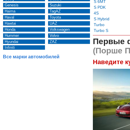
S 6MT
Genesis
Suzuki
S PDK
Haima
TagAZ
4S
Haval
Toyota
S Hybrid
Hawtai
UAZ
Turbo
Honda
Volkswagen
Turbo S
Hummer
Volvo
Первые 
Hyundai
ZAZ
Infiniti
(Порше П
Все марки автомобилей
Наведите к