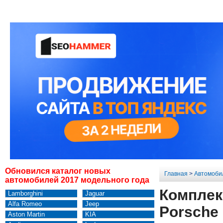
Обновился каталог новых
Главная
>
Автомоби
автомобилей 2017 модельного года
Комплек
Lamborghini
Jaguar
Alfa Romeo
Jeep
Porsche
Aston Martin
KIA