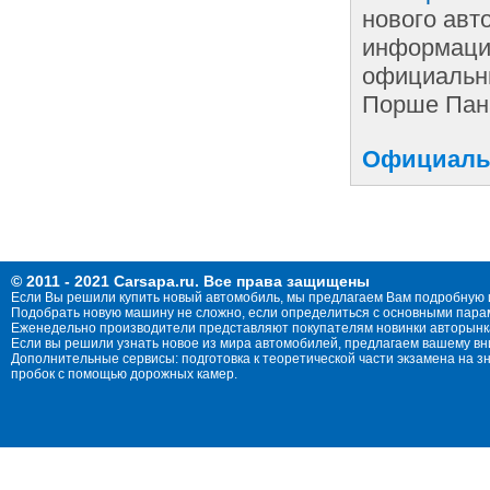
нового авт
информации
официальны
Порше Пан
Официальн
© 2011 - 2021 Carsapa.ru. Все права защищены
Если Вы решили купить новый автомобиль, мы предлагаем Вам подробную 
Подобрать новую машину не сложно, если определиться с основными параме
Еженедельно производители представляют покупателям новинки авторынка
Если вы решили узнать новое из мира автомобилей, предлагаем вашему в
Дополнительные сервисы: подготовка к теоретической части экзамена на 
пробок с помощью дорожных камер.