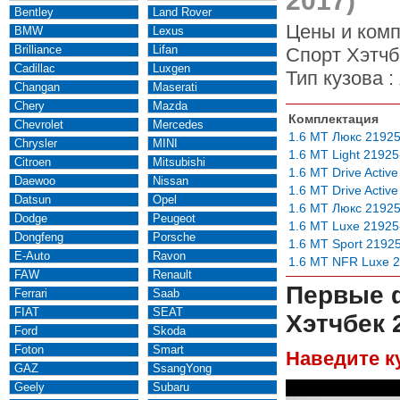
2017)
Bentley
Land Rover
Цены и комп
BMW
Lexus
Brilliance
Lifan
Спорт Хэтчб
Cadillac
Luxgen
Тип кузова :
Changan
Maserati
Chery
Mazda
Комплектация
Chevrolet
Mercedes
1.6 MT Люкс 21925
Chrysler
MINI
1.6 MT Light 2192
Citroen
Mitsubishi
1.6 MT Drive Activ
Daewoo
Nissan
1.6 MT Drive Activ
Datsun
Opel
1.6 MT Люкс 21925
Dodge
Peugeot
1.6 MT Luxe 21925
Dongfeng
Porsche
1.6 MT Sport 2192
E-Auto
Ravon
1.6 MT NFR Luxe 
FAW
Renault
Первые 
Ferrari
Saab
FIAT
SEAT
Хэтчбек 
Ford
Skoda
Foton
Smart
Наведите к
GAZ
SsangYong
Geely
Subaru