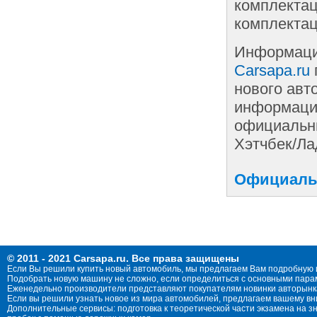
комплектац
комплектац
Информаци
Carsapa.ru
нового авт
информации
официальны
Хэтчбек/Ла
Официальн
© 2011 - 2021 Carsapa.ru. Все права защищены
Если Вы решили купить новый автомобиль, мы предлагаем Вам подробную 
Подобрать новую машину не сложно, если определиться с основными параме
Еженедельно производители представляют покупателям новинки авторынка
Если вы решили узнать новое из мира автомобилей, предлагаем вашему в
Дополнительные сервисы: подготовка к теоретической части экзамена на 