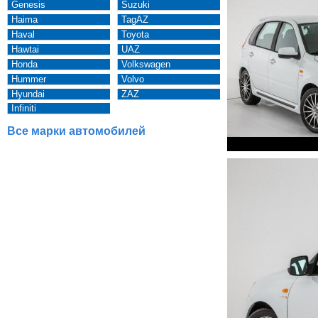
Genesis
Suzuki
Haima
TagAZ
Haval
Toyota
Hawtai
UAZ
Honda
Volkswagen
Hummer
Volvo
Hyundai
ZAZ
Infiniti
Все марки автомобилей