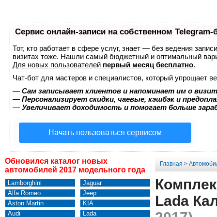
Сервис онлайн-записи на собственном Telegram-
Тот, кто работает в сфере услуг, знает — без ведения запис
визитах тоже. Нашли самый бюджетный и оптимальный вар
Для новых пользователей
первый месяц бесплатно
.
Чат-бот для мастеров и специалистов, который упрощает ве
—
Сам записывает клиентов и напоминает им о визит
—
Персонализирует скидки, чаевые, кэшбэк и предопл
—
Увеличивает доходимость и помогает больше зар
Начать пользоваться сервисом
Обновился каталог новых
Главная
>
Автомоби
автомобилей 2017 модельного года
Комплек
Lamborghini
Jaguar
Alfa Romeo
Jeep
Lada Ка
Aston Martin
KIA
Audi
Lada