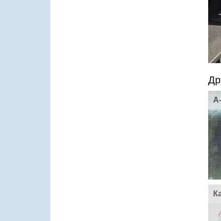
Др
A
К