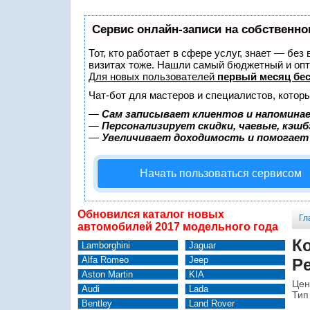
Сервис онлайн-записи на собственно
Тот, кто работает в сфере услуг, знает — без
визитах тоже. Нашли самый бюджетный и оп
Для новых пользователей
первый месяц бе
Чат-бот для мастеров и специалистов, котор
—
Сам записывает клиентов и напоминае
—
Персонализирует скидки, чаевые, кэшб
—
Увеличивает доходимость и помогает
Начать пользоваться сервисом
Обновился каталог новых
Гл
автомобилей 2017 модельного года
К
Lamborghini
Jaguar
Alfa Romeo
Jeep
Pe
Aston Martin
KIA
Цен
Audi
Lada
Тип
Bentley
Land Rover