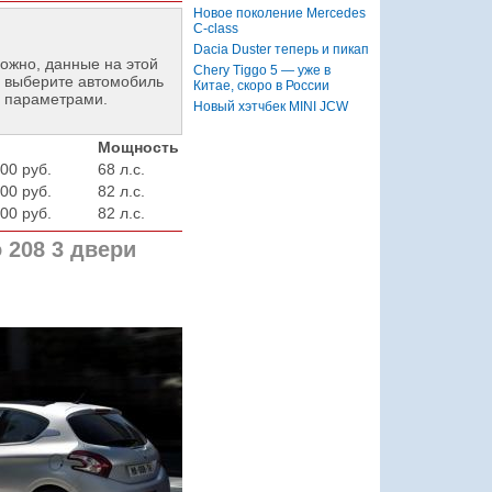
Новое поколение Mercedes
C-class
Dacia Duster теперь и пикап
ожно, данные на этой
Chery Tiggo 5 — уже в
 выберите автомобиль
Китае, скоро в России
и параметрами.
Новый хэтчбек MINI JCW
Мощность
00 руб.
68 л.с.
00 руб.
82 л.с.
00 руб.
82 л.с.
 208 3 двери