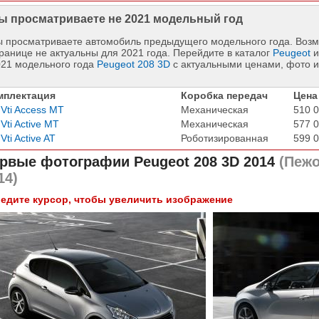
ы просматриваете не 2021 модельный год
 просматриваете автомобиль предыдущего модельного года. Возм
ранице не актуальны для 2021 года. Перейдите в каталог
Peugeot
и
021 модельного года
Peugeot 208 3D
с актуальными ценами, фото 
мплектация
Коробка передач
Цена
 Vti Access MT
Механическая
510 0
 Vti Active MT
Механическая
577 0
 Vti Active AT
Роботизированная
599 0
рвые фотографии
Peugeot 208 3D 2014
(Пежо
14)
едите курсор, чтобы увеличить изображение