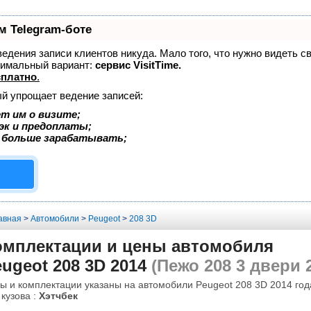
м Telegram-боте
 ведения записи клиентов никуда. Мало того, что нужно видеть с
тимальный вариант:
сервис VisitTime.
сплатно
.
ый упрощает ведение записей:
т им о визите;
эк и предоплаты;
 больше зарабатывать;
авная
>
Автомобили
>
Peugeot
>
208 3D
омплектации и цены автомобиля
ugeot 208 3D 2014
(Пежо 208 3 двери 
ы и комплектации указаны на автомобили Peugeot 208 3D 2014 год
 кузова :
Хэтчбек