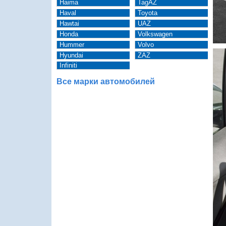
Haima
TagAZ
Haval
Toyota
Hawtai
UAZ
Honda
Volkswagen
Hummer
Volvo
Hyundai
ZAZ
Infiniti
Все марки автомобилей