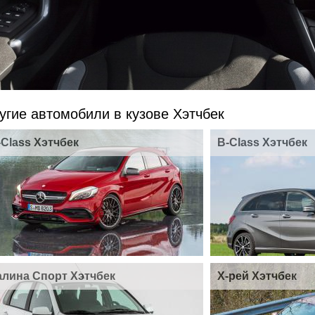
угие автомобили в кузове Хэтчбек
-Class Хэтчбек
B-Class Хэтчбек
алина Спорт Хэтчбек
Х-рей Хэтчбек