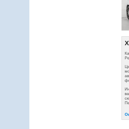
Х
Ка
Pe
Це
мо
ав
фо
И
ва
ск
Пе
О