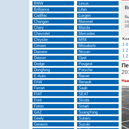
BMW
Lexus
В
Brilliance
Lifan
Cadillac
Luxgen
Вы
ст
Changan
Maserati
2
Chery
Mazda
Chevrolet
Mercedes
Ко
Chrysler
MINI
1.0
Citroen
Mitsubishi
1.2
Daewoo
Nissan
1.2
Datsun
Opel
Dodge
Peugeot
Пе
Dongfeng
Porsche
20
E-Auto
Ravon
Нав
FAW
Renault
Ferrari
Saab
FIAT
SEAT
Ford
Skoda
Foton
Smart
GAZ
SsangYong
Geely
Subaru
Genesis
Suzuki