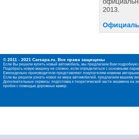
официальны
2013.
Официальн
© 2011 - 2021 Carsapa.ru. Все права защищены
Если Вы решили купить новый автомобиль, мы предлагаем Вам подробную 
Подобрать новую машину не сложно, если определиться с основными параме
Еженедельно производители представляют покупателям новинки авторынка
Если вы решили узнать новое из мира автомобилей, предлагаем вашему в
Дополнительные сервисы: подготовка к теоретической части экзамена на 
пробок с помощью дорожных камер.