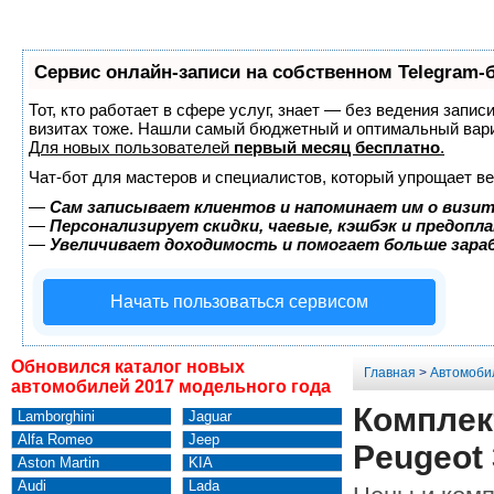
Сервис онлайн-записи на собственном Telegram-
Тот, кто работает в сфере услуг, знает — без ведения запис
визитах тоже. Нашли самый бюджетный и оптимальный вар
Для новых пользователей
первый месяц бесплатно
.
Чат-бот для мастеров и специалистов, который упрощает ве
—
Сам записывает клиентов и напоминает им о визит
—
Персонализирует скидки, чаевые, кэшбэк и предопл
—
Увеличивает доходимость и помогает больше зар
Начать пользоваться сервисом
Обновился каталог новых
Главная
>
Автомоби
автомобилей 2017 модельного года
Комплек
Lamborghini
Jaguar
Alfa Romeo
Jeep
Peugeot 
Aston Martin
KIA
Audi
Lada