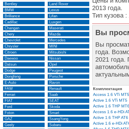
Цены и комп
Bentley
Land Rover
2013 года.
BMW
Lexus
Тип кузова :
Brilliance
Lifan
Cadillac
Luxgen
Changan
Maserati
Вы просм
Chery
Mazda
Chevrolet
Mercedes
Вы просма
Chrysler
MINI
года. Возм
Citroen
Mitsubishi
2021 года.
Daewoo
Nissan
Datsun
Opel
автомобиль
Dodge
Peugeot
актуальным
Dongfeng
Porsche
E-Auto
Ravon
FAW
Renault
Комплектация
Access 1.6 VTi MT
Ferrari
Saab
Active 1.6 VTi MT5
FIAT
SEAT
Active 1.6 THP MT
Ford
Skoda
Access 1.6 e-HDi A
Foton
Smart
Active 1.6 THP AT6
GAZ
SsangYong
Active 1.6 e-HDi AT
Geely
Subaru
Allure 1.6 THP MT6