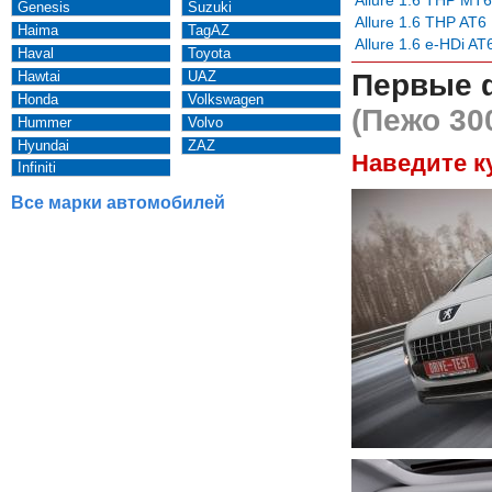
Genesis
Suzuki
Allure 1.6 THP AT6
Haima
TagAZ
Allure 1.6 e-HDi AT
Haval
Toyota
Hawtai
UAZ
Первые 
Honda
Volkswagen
(Пежо 30
Hummer
Volvo
Hyundai
ZAZ
Наведите к
Infiniti
Все марки автомобилей