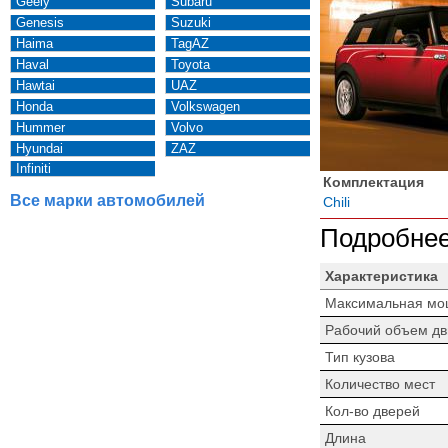
Geely
Subaru
Genesis
Suzuki
Haima
TagAZ
Haval
Toyota
Hawtai
UAZ
Honda
Volkswagen
Hummer
Volvo
Hyundai
ZAZ
Infiniti
Комплектация
Все марки автомобилей
Chili
Подробнее
Характеристика
Максимальная мо
Рабочий объем дв
Тип кузова
Количество мест
Кол-во дверей
Длина