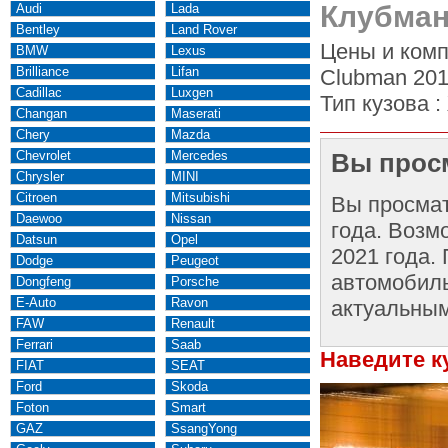
Клубман
Audi
Lada
Bentley
Land Rover
Цены и комп
BMW
Lexus
Brilliance
Lifan
Clubman 201
Cadillac
Luxgen
Тип кузова :
Changan
Maserati
Chery
Mazda
Chevrolet
Mercedes
Вы просм
Chrysler
MINI
Citroen
Mitsubishi
Вы просма
Daewoo
Nissan
года. Возм
Datsun
Opel
2021 года.
Dodge
Peugeot
автомобиль
Dongfeng
Porsche
E-Auto
Ravon
актуальным
FAW
Renault
Ferrari
Saab
Наведите к
FIAT
SEAT
Ford
Skoda
Foton
Smart
GAZ
SsangYong