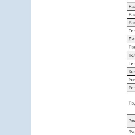
Ра
Ра
Ра
Ти
Ем
Пр
Ко
Ти
Ко
Ус
Ре
По
Эл
Фа