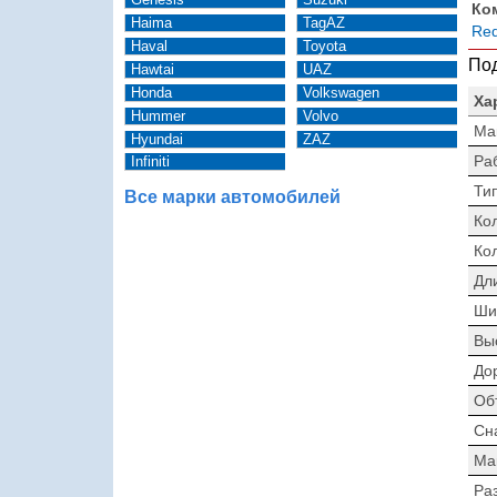
Ко
Haima
TagAZ
Red
Haval
Toyota
Под
Hawtai
UAZ
Honda
Volkswagen
Ха
Hummer
Volvo
Ма
Hyundai
ZAZ
Ра
Infiniti
Тип
Все марки автомобилей
Ко
Ко
Дл
Ши
Вы
До
Об
Сн
Ма
Раз