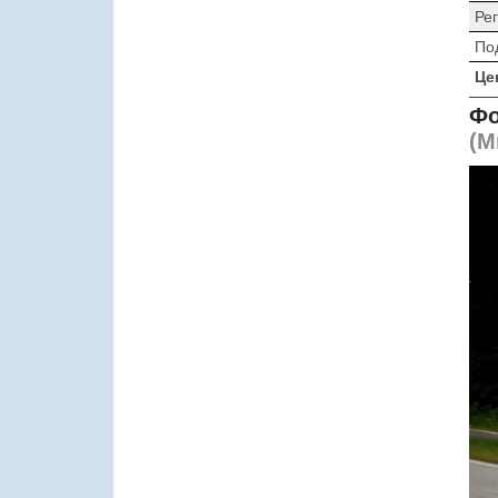
Ре
По
Це
Фо
(М