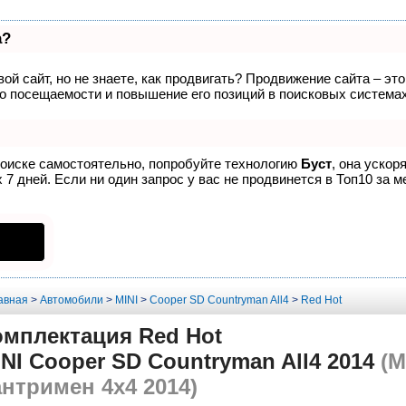
а?
ой сайт, но не знаете, как продвигать? Продвижение сайта – эт
о посещаемости и повышение его позиций в поисковых системах
поиске самостоятельно, попробуйте технологию
Буст
, она ускор
7 дней. Если ни один запрос у вас не продвинется в Топ10 за м
авная
>
Автомобили
>
MINI
>
Cooper SD Countryman All4
>
Red Hot
омплектация Red Hot
NI Cooper SD Countryman All4 2014
(М
нтримен 4х4 2014)