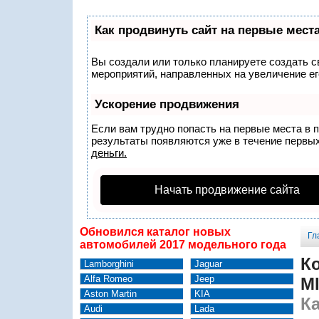
Как продвинуть сайт на первые мест
Вы создали или только планируете создать св
мероприятий, направленных на увеличение ег
Ускорение продвижения
Если вам трудно попасть на первые места в 
результаты появляются уже в течение первых 
деньги.
Начать продвижение сайта
Обновился каталог новых
Гл
автомобилей 2017 модельного года
К
Lamborghini
Jaguar
Alfa Romeo
Jeep
MI
Aston Martin
KIA
Ка
Audi
Lada