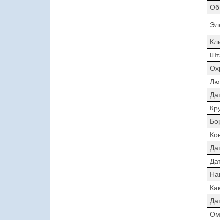
Об
Эл
Кл
Шт
Ох
Лю
Да
Кр
Бо
Ко
Да
Дат
На
Ка
Да
Ом