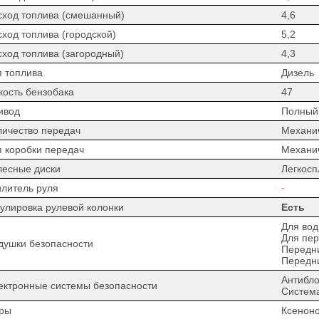
сход топлива (смешанный)
4,6
сход топлива (городской)
5,2
сход топлива (загородный)
4,3
п топлива
Дизель
кость бензобака
47
ивод
Полный
личество передач
Механи
п коробки передач
Механи
лесные диски
Легкос
илитель руля
-
гулировка рулевой колонки
Есть
Для вод
Для пер
душки безопасности
Передн
Передн
Антибло
ектронные системы безопасности
Система
ры
Ксенон