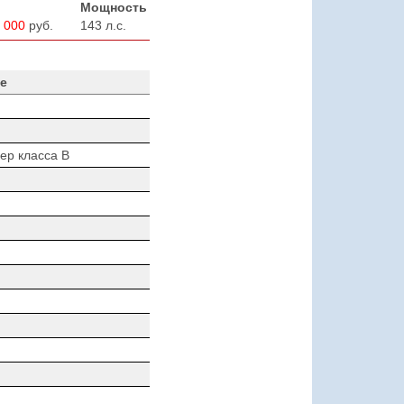
Мощность
 000
руб.
143 л.с.
е
ер класса B