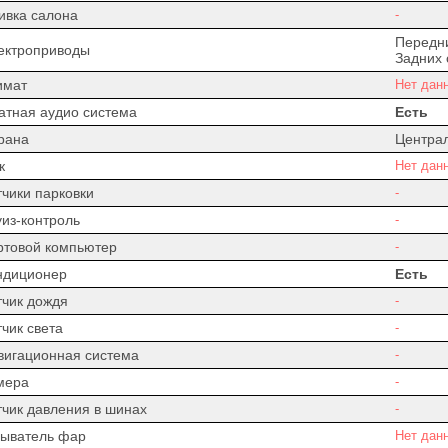
ивка салона
-
Передни
ектроприводы
Задних 
имат
Нет дан
атная аудио система
Есть
рана
Центра
к
Нет дан
тчики парковки
-
уиз-контроль
-
ртовой компьютер
-
ндиционер
Есть
тчик дождя
-
чик света
-
вигационная система
-
мера
-
тчик давления в шинах
-
ыватель фар
Нет дан