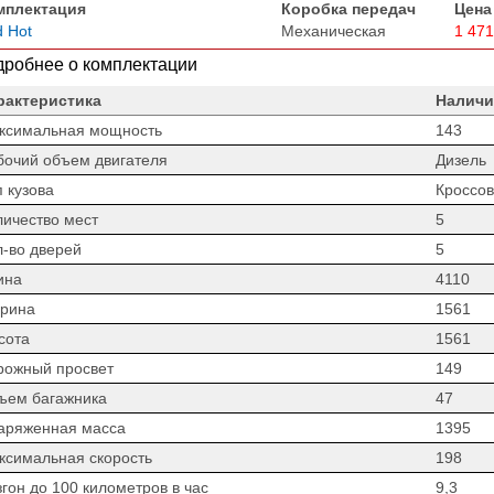
мплектация
Коробка передач
Цена
 Hot
Механическая
1 471
робнее о комплектации
рактеристика
Наличи
ксимальная мощность
143
бочий объем двигателя
Дизель
 кузова
Кроссов
личество мест
5
л-во дверей
5
ина
4110
рина
1561
сота
1561
рожный просвет
149
ъем багажника
47
аряженная масса
1395
ксимальная скорость
198
гон до 100 километров в час
9,3