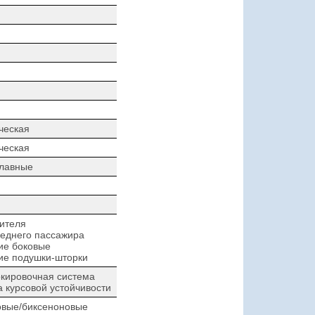
ческая
ческая
плавные
ителя
еднего пассажира
ие боковые
ие подушки-шторки
кировочная система
 курсовой устойчивости
овые/биксеноновые