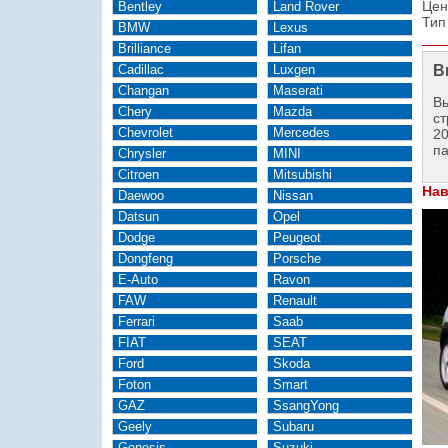
Цен
Bentley
Land Rover
Тип
BMW
Lexus
Brilliance
Lifan
Cadillac
Luxgen
В
Changan
Maserati
Вы
Chery
Mazda
ст
Chevrolet
Mercedes
2
п
Chrysler
MINI
Citroen
Mitsubishi
Нав
Daewoo
Nissan
Datsun
Opel
Dodge
Peugeot
Dongfeng
Porsche
E-Auto
Ravon
FAW
Renault
Ferrari
Saab
FIAT
SEAT
Ford
Skoda
Foton
Smart
GAZ
SsangYong
Geely
Subaru
Genesis
Suzuki