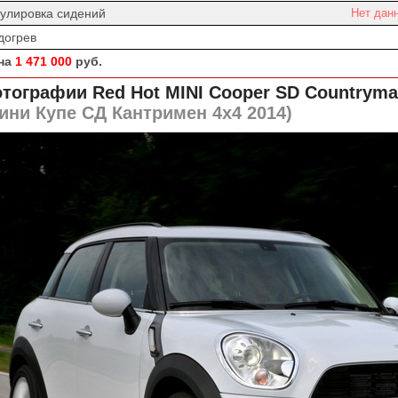
гулировка сидений
Нет дан
догрев
на
1 471 000
руб.
тографии Red Hot
MINI Cooper SD Countryman
ини Купе СД Кантримен 4х4 2014)