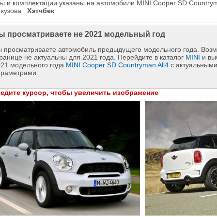
ы и комплектации указаны на автомобили MINI Cooper SD Countryma
 кузова :
Хэтчбек
ы просматриваете не 2021 модельный год
 просматриваете автомобиль предыдущего модельного года. Возм
ранице не актуальны для 2021 года. Перейдите в каталог
MINI
и вы
021 модельного года
MINI Cooper SD Countryman All4
с актуальными
араметрами.
едите курсор, чтобы увеличить изображение