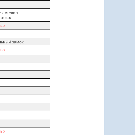
х стекол
стекол
ных
льный замок
ных
ных