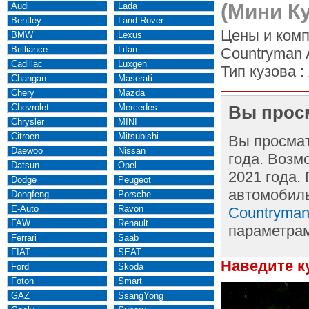
(Мини К
Audi
Lada
Bentley
Land Rover
Цены и комп
BMW
Lexus
Brilliance
Lifan
Countryman A
Cadillac
Luxgen
Тип кузова :
Changan
Maserati
Chery
Mazda
Chevrolet
Mercedes
Вы просм
Chrysler
MINI
Citroen
Mitsubishi
Вы просма
Daewoo
Nissan
года. Возм
Datsun
Opel
2021 года.
Dodge
Peugeot
автомобиль
Dongfeng
Porsche
E-Auto
Ravon
Countryman
FAW
Renault
параметра
Ferrari
Saab
FIAT
SEAT
Наведите к
Ford
Skoda
Foton
Smart
GAZ
SsangYong