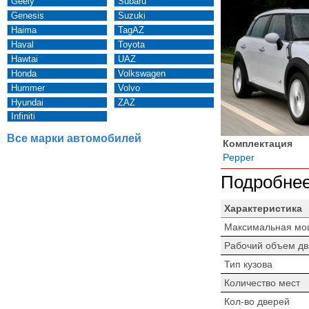
Geely
Subaru
Genesis
Suzuki
Haima
TagAZ
Haval
Toyota
Hawtai
UAZ
Honda
Volkswagen
Hummer
Volvo
Hyundai
ZAZ
Infiniti
Все марки автомобилей
Комплектация
Pepper
Подробнее
Характеристика
Максимальная мо
Рабочий объем дв
Тип кузова
Количество мест
Кол-во дверей