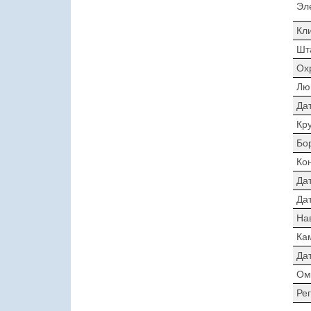
Эл
Кл
Шт
Ох
Лю
Да
Кр
Бо
Ко
Да
Дат
На
Ка
Да
Ом
Ре