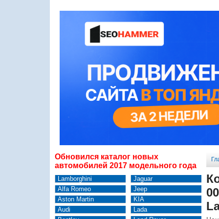
Обновился каталог новых
Гл
автомобилей 2017 модельного года
Ко
Lamborghini
Jaguar
Alfa Romeo
Jeep
00
Aston Martin
KIA
La
Audi
Lada