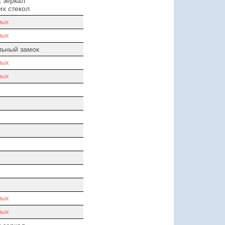
 зеркал
х стекол
ных
ных
льный замок
ных
ных
ных
ных