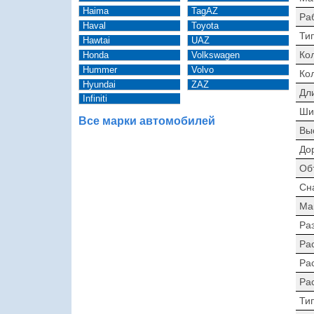
Haima
TagAZ
Ра
Haval
Toyota
Тип
Hawtai
UAZ
Ко
Honda
Volkswagen
Hummer
Volvo
Ко
Hyundai
ZAZ
Дл
Infiniti
Ши
Все марки автомобилей
Вы
До
Об
Сн
Ма
Раз
Ра
Ра
Ра
Ти