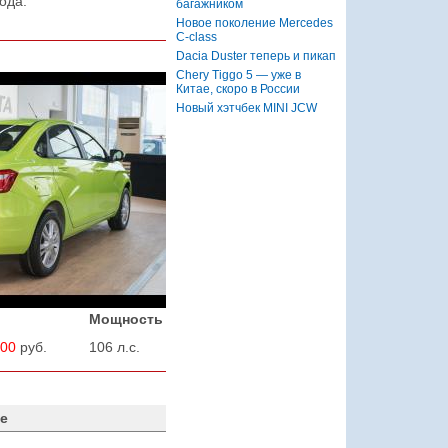
ода.
багажником
Новое поколение Mercedes
C-class
Dacia Duster теперь и пикап
Chery Tiggo 5 — уже в
Китае, скоро в России
Новый хэтчбек MINI JCW
Мощность
900
руб.
106 л.с.
е