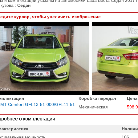
ы и комплектации указаны на автомобили Lada Веста Седан 2017 г
 кузова :
Седан
едите курсор, чтобы увеличить изображение
мплектация
Коробка передач
Цена
 MT Comfort GFL13-51-000/GFL11-51-
Механическая
598 
0
робнее о комплектации
рактеристика
Наличи
ксимальная мощность
106