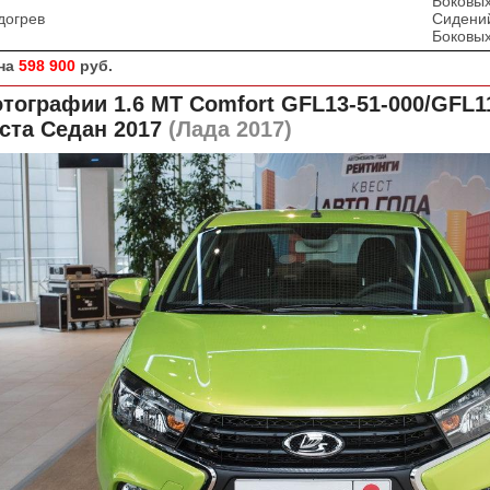
Боковых
догрев
Сидени
Боковых
на
598 900
руб.
тографии 1.6 MT Comfort GFL13-51-000/GFL1
ста Седан 2017
(Лада 2017)