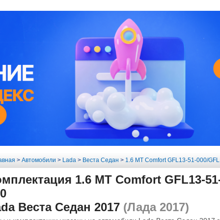
авная
>
Автомобили
>
Lada
>
Веста Седан
>
1.6 MT Comfort GFL13-51-000/GFL
мплектация 1.6 MT Comfort GFL13-51-
0
da Веста Седан 2017
(Лада 2017)