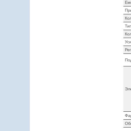
Ем
Пр
Ко
Ти
Ко
Ус
Ре
По
Эл
Фа
Об