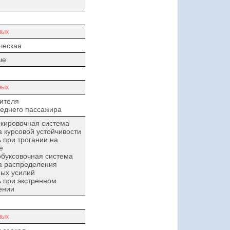
ных
ческая
ые
ных
ителя
еднего пассажира
кировочная система
 курсовой устойчивости
при трогании на
е
буксовочная система
а распределения
ых усилий
 при экстренном
ении
ных