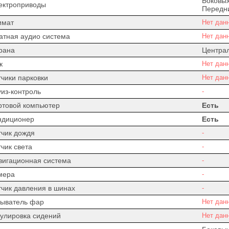
Боковых
ектроприводы
Передни
имат
Нет дан
атная аудио система
Нет дан
рана
Центра
к
Нет дан
тчики парковки
Нет дан
уиз-контроль
-
ртовой компьютер
Есть
ндиционер
Есть
тчик дождя
-
чик света
-
вигационная система
-
мера
-
тчик давления в шинах
-
ыватель фар
Нет дан
гулировка сидений
Нет дан