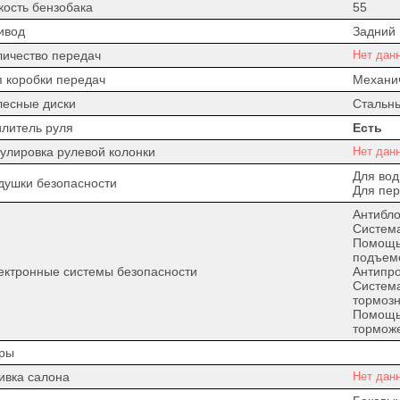
кость бензобака
55
ивод
Задний
личество передач
Нет дан
п коробки передач
Механи
лесные диски
Стальн
илитель руля
Есть
гулировка рулевой колонки
Нет дан
Для вод
душки безопасности
Для пер
Антибло
Система
Помощь 
подъем
ектронные системы безопасности
Антипро
Систем
тормозн
Помощь
тормож
ры
ивка салона
Нет дан