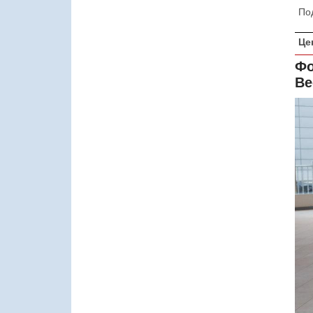
По
Це
Фо
Ве