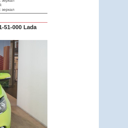
 зеркал
й
 зеркал
1-51-000
Lada