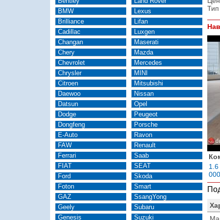
Цен
Bentley
Land Rover
Тип
BMW
Lexus
Brilliance
Lifan
Нав
Cadillac
Luxgen
Changan
Maserati
Chery
Mazda
Chevrolet
Mercedes
Chrysler
MINI
Citroen
Mitsubishi
Daewoo
Nissan
Datsun
Opel
Dodge
Peugeot
Dongfeng
Porsche
E-Auto
Ravon
FAW
Renault
Ferrari
Saab
Ко
FIAT
SEAT
1.6
00
Ford
Skoda
Foton
Smart
Под
GAZ
SsangYong
Ха
Geely
Subaru
Genesis
Suzuki
Ма