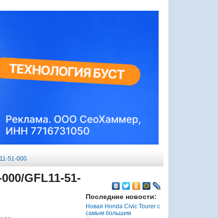
11-51-000
000/GFL11-51-
Последние новости:
Новая Honda Civic Tourer с
самым большим