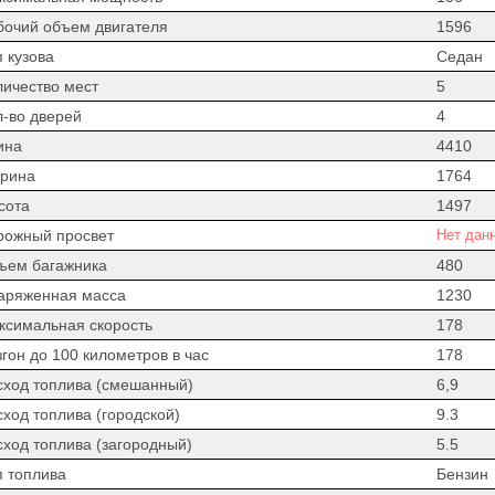
бочий объем двигателя
1596
 кузова
Седан
личество мест
5
л-во дверей
4
ина
4410
рина
1764
сота
1497
рожный просвет
Нет дан
ъем багажника
480
аряженная масса
1230
ксимальная скорость
178
гон до 100 километров в час
178
сход топлива (смешанный)
6,9
сход топлива (городской)
9.3
сход топлива (загородный)
5.5
п топлива
Бензин