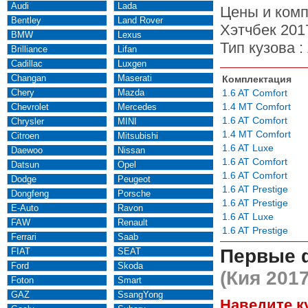
Audi
Lada
Цены и комп
Bentley
Land Rover
Хэтчбек 201
BMW
Lexus
Тип кузова :
Brilliance
Lifan
Cadillac
Luxgen
Changan
Maserati
Комплектация
Chery
Mazda
1.6 AT Comfort
1.4 MT Comfort
Chevrolet
Mercedes
1.6 AT Comfort
Chrysler
MINI
1.4 MT Comfort
Citroen
Mitsubishi
1.6 AT Luxe
Daewoo
Nissan
1.6 AT Comfort
Datsun
Opel
1.6 AT Comfort
Dodge
Peugeot
1.6 AT Prestige
Dongfeng
Porsche
1.6 AT Prestige
E-Auto
Ravon
1.6 AT Luxe
FAW
Renault
1.6 AT Prestige
Ferrari
Saab
Первые 
FIAT
SEAT
Ford
Skoda
(Кия 2017
Foton
Smart
GAZ
SsangYong
Наведите к