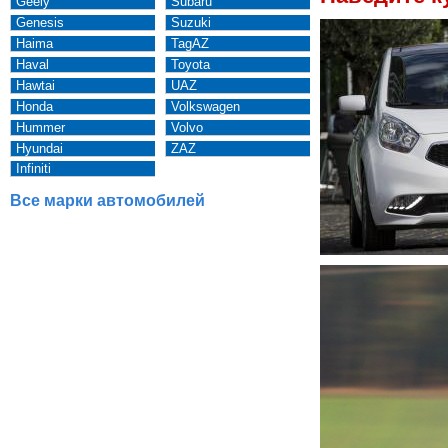
Geely
Subaru
Genesis
Suzuki
Haima
TagAZ
Haval
Toyota
Hawtai
UAZ
Honda
Volkswagen
Hummer
Volvo
Hyundai
ZAZ
Infiniti
Все марки автомобилей