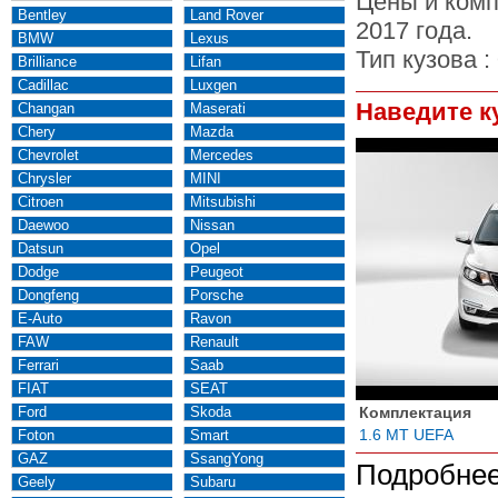
Цены и комп
Bentley
Land Rover
2017 года.
BMW
Lexus
Тип кузова :
Brilliance
Lifan
Cadillac
Luxgen
Наведите к
Changan
Maserati
Chery
Mazda
Chevrolet
Mercedes
Chrysler
MINI
Citroen
Mitsubishi
Daewoo
Nissan
Datsun
Opel
Dodge
Peugeot
Dongfeng
Porsche
E-Auto
Ravon
FAW
Renault
Ferrari
Saab
FIAT
SEAT
Ford
Skoda
Комплектация
1.6 MT UEFA
Foton
Smart
GAZ
SsangYong
Подробнее
Geely
Subaru