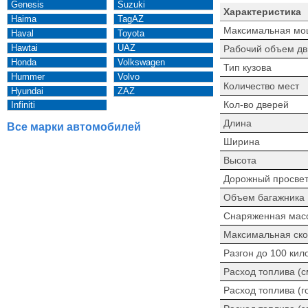
Genesis
Suzuki
Характеристика
Haima
TagAZ
Максимальная мо
Haval
Toyota
Hawtai
UAZ
Рабочий объем дв
Honda
Volkswagen
Тип кузова
Hummer
Volvo
Количество мест
Hyundai
ZAZ
Кол-во дверей
Infiniti
Длина
Все марки автомобилей
Ширина
Высота
Дорожный просве
Объем багажника
Снаряженная мас
Максимальная ско
Разгон до 100 кил
Расход топлива (
Расход топлива (г