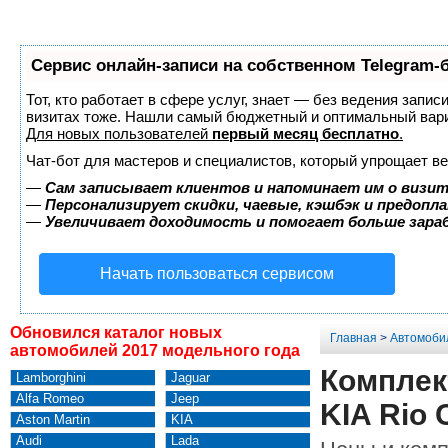
Сервис онлайн-записи на собственном Telegram-
Тот, кто работает в сфере услуг, знает — без ведения запис
визитах тоже. Нашли самый бюджетный и оптимальный вар
Для новых пользователей
первый месяц бесплатно
.
Чат-бот для мастеров и специалистов, который упрощает ве
—
Сам записывает клиентов и напоминает им о визит
—
Персонализирует скидки, чаевые, кэшбэк и предопл
—
Увеличивает доходимость и помогает больше зар
Начать пользоваться сервисом
Обновился каталог новых
Главная
>
Автомоби
автомобилей 2017 модельного года
Комплек
Lamborghini
Jaguar
Alfa Romeo
Jeep
KIA Rio 
Aston Martin
KIA
Audi
Lada