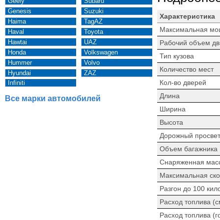
Geely
Subaru
Genesis
Suzuki
Характеристика
Haima
TagAZ
Максимальная мо
Haval
Toyota
Hawtai
UAZ
Рабочий объем дв
Honda
Volkswagen
Тип кузова
Hummer
Volvo
Количество мест
Hyundai
ZAZ
Кол-во дверей
Infiniti
Длина
Все марки автомобилей
Ширина
Высота
Дорожный просве
Объем багажника
Снаряженная мас
Максимальная ско
Разгон до 100 кил
Расход топлива (
Расход топлива (г