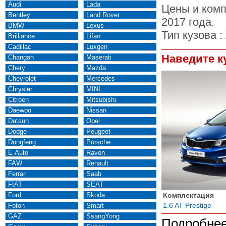
Audi
Lada
Цены и комп
Bentley
Land Rover
2017 года.
BMW
Lexus
Тип кузова :
Brilliance
Lifan
Cadillac
Luxgen
Наведите к
Changan
Maserati
Chery
Mazda
Chevrolet
Mercedes
Chrysler
MINI
Citroen
Mitsubishi
Daewoo
Nissan
Datsun
Opel
Dodge
Peugeot
Dongfeng
Porsche
E-Auto
Ravon
FAW
Renault
Ferrari
Saab
FIAT
SEAT
Ford
Skoda
Комплектация
1.6 AT Prestige
Foton
Smart
GAZ
SsangYong
Подробнее