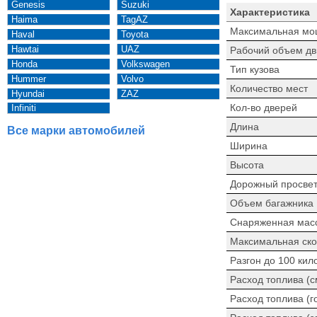
Genesis
Suzuki
Характеристика
Haima
TagAZ
Максимальная мо
Haval
Toyota
Hawtai
UAZ
Рабочий объем дв
Honda
Volkswagen
Тип кузова
Hummer
Volvo
Количество мест
Hyundai
ZAZ
Кол-во дверей
Infiniti
Длина
Все марки автомобилей
Ширина
Высота
Дорожный просве
Объем багажника
Снаряженная мас
Максимальная ско
Разгон до 100 кил
Расход топлива (
Расход топлива (г