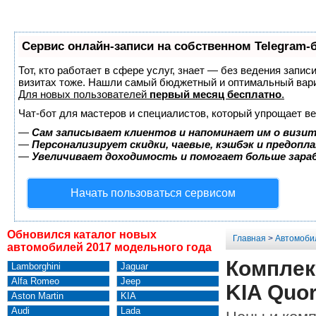
Сервис онлайн-записи на собственном Telegram-
Тот, кто работает в сфере услуг, знает — без ведения запис
визитах тоже. Нашли самый бюджетный и оптимальный вар
Для новых пользователей
первый месяц бесплатно
.
Чат-бот для мастеров и специалистов, который упрощает ве
—
Сам записывает клиентов и напоминает им о визит
—
Персонализирует скидки, чаевые, кэшбэк и предопл
—
Увеличивает доходимость и помогает больше зар
Начать пользоваться сервисом
Обновился каталог новых
Главная
>
Автомоби
автомобилей 2017 модельного года
Комплек
Lamborghini
Jaguar
Alfa Romeo
Jeep
KIA Quor
Aston Martin
KIA
Audi
Lada