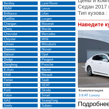
Цены и комп
Bentley
Land Rover
Седан 2017 
BMW
Lexus
Тип кузова :
Brilliance
Lifan
Cadillac
Luxgen
Наведите к
Changan
Maserati
Chery
Mazda
Chevrolet
Mercedes
Chrysler
MINI
Citroen
Mitsubishi
Daewoo
Nissan
Datsun
Opel
Dodge
Peugeot
Dongfeng
Porsche
E-Auto
Ravon
FAW
Renault
Ferrari
Saab
FIAT
SEAT
Ford
Skoda
Комплектация
3.8 AT Luxury
Foton
Smart
GAZ
SsangYong
Подробнее
Geely
Subaru