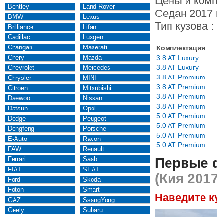
Цены и комп
Bentley
Land Rover
Седан 2017 
BMW
Lexus
Тип кузова :
Brilliance
Lifan
Cadillac
Luxgen
Changan
Maserati
Комплектация
Chery
Mazda
3.8 AT Luxury
3.8 AT Luxury
Chevrolet
Mercedes
3.8 AT Premium
Chrysler
MINI
3.8 AT Premium
Citroen
Mitsubishi
3.8 AT Premium
Daewoo
Nissan
3.8 AT Premium
Datsun
Opel
5.0 AT Premium
Dodge
Peugeot
5.0 AT Premium
Dongfeng
Porsche
5.0 AT Premium
E-Auto
Ravon
5.0 AT Premium
FAW
Renault
Ferrari
Saab
Первые 
FIAT
SEAT
(Кия 2017
Ford
Skoda
Foton
Smart
Наведите к
GAZ
SsangYong
Geely
Subaru