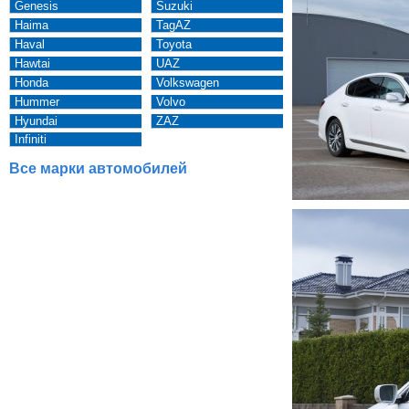
Genesis
Suzuki
Haima
TagAZ
Haval
Toyota
Hawtai
UAZ
Honda
Volkswagen
Hummer
Volvo
Hyundai
ZAZ
Infiniti
Все марки автомобилей