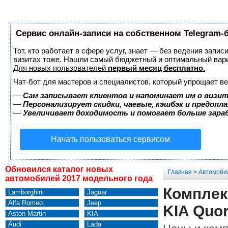
Сервис онлайн-записи на собственном Telegram-
Тот, кто работает в сфере услуг, знает — без ведения запис
визитах тоже. Нашли самый бюджетный и оптимальный вар
Для новых пользователей
первый месяц бесплатно
.
Чат-бот для мастеров и специалистов, который упрощает ве
—
Сам записывает клиентов и напоминает им о визит
—
Персонализирует скидки, чаевые, кэшбэк и предопл
—
Увеличивает доходимость и помогает больше зар
Начать пользоваться сервисом
Обновился каталог новых
Главная
>
Автомоби
автомобилей 2017 модельного года
Комплек
Lamborghini
Jaguar
Alfa Romeo
Jeep
KIA Quor
Aston Martin
KIA
Audi
Lada