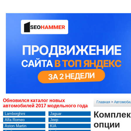
Обновился каталог новых
Главная
>
Автомоби
автомобилей 2017 модельного года
Комплект
Lamborghini
Jaguar
Alfa Romeo
Jeep
опции
Aston Martin
KIA