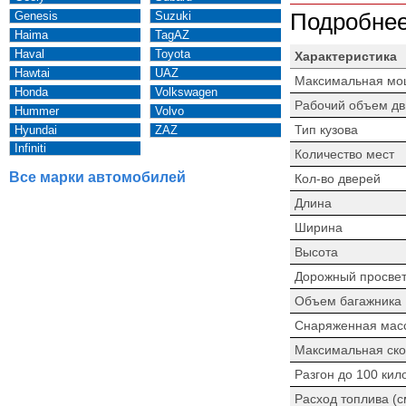
Genesis
Suzuki
Подробнее
Haima
TagAZ
Haval
Toyota
Характеристика
Hawtai
UAZ
Максимальная мо
Honda
Volkswagen
Рабочий объем дв
Hummer
Volvo
Тип кузова
Hyundai
ZAZ
Infiniti
Количество мест
Все марки автомобилей
Кол-во дверей
Длина
Ширина
Высота
Дорожный просве
Объем багажника
Снаряженная мас
Максимальная ско
Разгон до 100 кил
Расход топлива (