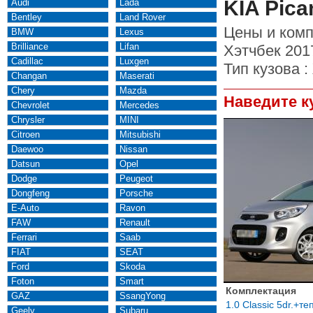
KIA Pica
Audi
Lada
Bentley
Land Rover
Цены и комп
BMW
Lexus
Brilliance
Lifan
Хэтчбек 201
Cadillac
Luxgen
Тип кузова :
Changan
Maserati
Chery
Mazda
Наведите к
Chevrolet
Mercedes
Chrysler
MINI
Citroen
Mitsubishi
Daewoo
Nissan
Datsun
Opel
Dodge
Peugeot
Dongfeng
Porsche
E-Auto
Ravon
FAW
Renault
Ferrari
Saab
FIAT
SEAT
Ford
Skoda
Foton
Smart
Комплектация
GAZ
SsangYong
1.0 Classic 5dr.+т
Geely
Subaru