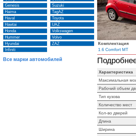
Genesis
Suzuki
Haima
TagAZ
Haval
Toyota
Hawtai
UAZ
Honda
Volkswagen
Hummer
Volvo
Комплектация
Hyundai
ZAZ
1.6 Comfort MT
Infiniti
Подробнее
Все марки автомобилей
Характеристика
Максимальная мо
Рабочий объем дв
Тип кузова
Количество мест
Кол-во дверей
Длина
Ширина