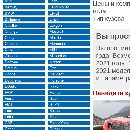
Audi
Lada
Цены и комп
Bentley
Land Rover
года.
BMW
Lexus
Тип кузова :
Brilliance
Lifan
Cadillac
Luxgen
Changan
Maserati
Вы просм
Chery
Mazda
Chevrolet
Mercedes
Вы просма
Chrysler
MINI
года. Возм
Citroen
Mitsubishi
2021 года.
Daewoo
Nissan
Datsun
Opel
2021 модел
Dodge
Peugeot
и параметр
Dongfeng
Porsche
E-Auto
Ravon
Наведите к
FAW
Renault
Ferrari
Saab
FIAT
SEAT
Ford
Skoda
Foton
Smart
GAZ
SsangYong
Geely
Subaru