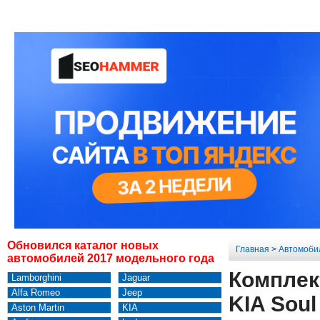
Обновился каталог новых
Главная
>
Автомоби
автомобилей 2017 модельного года
Комплек
Lamborghini
Jaguar
Alfa Romeo
Jeep
KIA Soul
Aston Martin
KIA