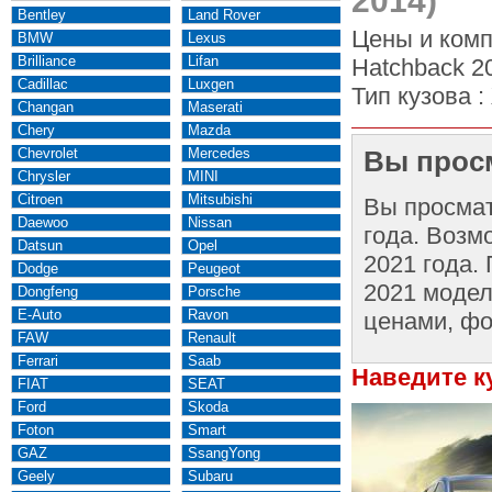
2014)
Bentley
Land Rover
Цены и комп
BMW
Lexus
Brilliance
Lifan
Hatchback 2
Cadillac
Luxgen
Тип кузова :
Changan
Maserati
Chery
Mazda
Chevrolet
Mercedes
Вы просм
Chrysler
MINI
Citroen
Mitsubishi
Вы просма
Daewoo
Nissan
года. Возм
Datsun
Opel
2021 года.
Dodge
Peugeot
2021 модел
Dongfeng
Porsche
E-Auto
Ravon
ценами, фо
FAW
Renault
Ferrari
Saab
Наведите к
FIAT
SEAT
Ford
Skoda
Foton
Smart
GAZ
SsangYong
Geely
Subaru