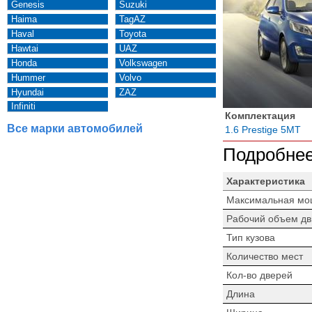
Genesis
Suzuki
Haima
TagAZ
Haval
Toyota
Hawtai
UAZ
Honda
Volkswagen
Hummer
Volvo
Hyundai
ZAZ
Infiniti
Комплектация
Все марки автомобилей
1.6 Prestige 5MT
Подробнее
Характеристика
Максимальная мо
Рабочий объем дв
Тип кузова
Количество мест
Кол-во дверей
Длина