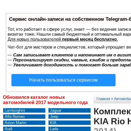
Сервис онлайн-записи на собственном Telegram-
Тот, кто работает в сфере услуг, знает — без ведения запис
визитах тоже. Нашли самый бюджетный и оптимальный вар
Для новых пользователей
первый месяц бесплатно
.
Чат-бот для мастеров и специалистов, который упрощает ве
—
Сам записывает клиентов и напоминает им о визит
—
Персонализирует скидки, чаевые, кэшбэк и предопл
—
Увеличивает доходимость и помогает больше зар
Начать пользоваться сервисом
Обновился каталог новых
Главная
>
Автомоби
автомобилей 2017 модельного года
Комплект
Lamborghini
Jaguar
Alfa Romeo
Jeep
KIA Rio 
Aston Martin
KIA
Audi
Lada