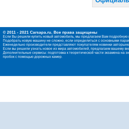
Официальн
© 2011 - 2021 Carsapa.ru. Все права защищены
Если Вы решили купить новый автомобиль, мы предлагаем Вам подробную 
Подобрать новую машину не сложно, если определиться с основными параме
Еженедельно производители представляют покупателям новинки авторынка
Если вы решили узнать новое из мира автомобилей, предлагаем вашему в
Дополнительные сервисы: подготовка к теоретической части экзамена на 
пробок с помощью дорожных камер.