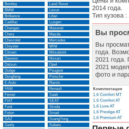
Цены и комп
Bentley
Land Rover
2014 года.
BMW
Lexus
Тип кузова :
Brilliance
Lifan
Cadillac
Luxgen
Changan
Maserati
Вы просм
Chery
Mazda
Chevrolet
Mercedes
Вы просма
Chrysler
MINI
года. Возм
Citroen
Mitsubishi
2021 года.
Daewoo
Nissan
Datsun
Opel
2021 модел
Dodge
Peugeot
фото и пар
Dongfeng
Porsche
E-Auto
Ravon
FAW
Renault
Комплектация
1,6 Comfort MT
Ferrari
Saab
1,6 Comfort AT
FIAT
SEAT
1,6 Luxe AT
Ford
Skoda
1,6 Prestige AT
Foton
Smart
1,6 Premium AT
GAZ
SsangYong
Geely
Subaru
Первые 