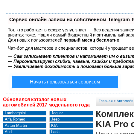
Сервис онлайн-записи на собственном Telegram-
Тот, кто работает в сфере услуг, знает — без ведения запис
визитах тоже. Нашли самый бюджетный и оптимальный вар
Для новых пользователей
первый месяц бесплатно
.
Чат-бот для мастеров и специалистов, который упрощает ве
—
Сам записывает клиентов и напоминает им о визит
—
Персонализирует скидки, чаевые, кэшбэк и предопл
—
Увеличивает доходимость и помогает больше зар
Начать пользоваться сервисом
Обновился каталог новых
Главная
>
Автомоби
автомобилей 2017 модельного года
Комплек
Lamborghini
Jaguar
Alfa Romeo
Jeep
KIA Pro 
Aston Martin
KIA
Audi
Lada