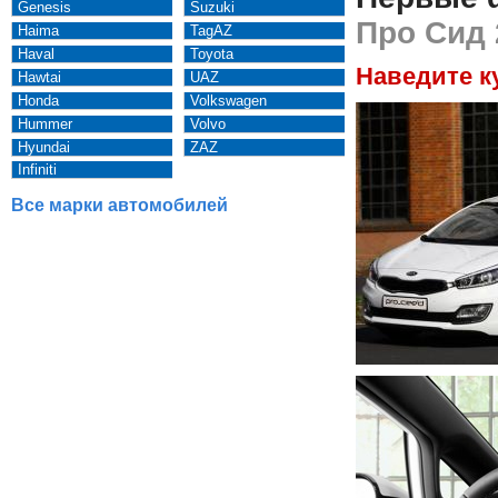
Genesis
Suzuki
Про Сид 
Haima
TagAZ
Haval
Toyota
Наведите к
Hawtai
UAZ
Honda
Volkswagen
Hummer
Volvo
Hyundai
ZAZ
Infiniti
Все марки автомобилей