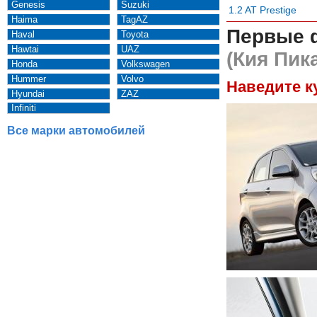
Genesis
Suzuki
1.2 AT Prestige
Haima
TagAZ
Первые 
Haval
Toyota
Hawtai
UAZ
(Кия Пик
Honda
Volkswagen
Hummer
Volvo
Наведите к
Hyundai
ZAZ
Infiniti
Все марки автомобилей