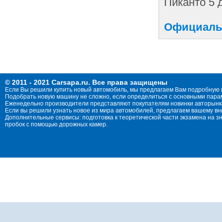
Пиканто 5 
Официальн
© 2011 - 2021 Carsapa.ru. Все права защищены
Если Вы решили купить новый автомобиль, мы предлагаем Вам подробную 
Подобрать новую машину не сложно, если определиться с основными параме
Еженедельно производители представляют покупателям новинки авторынка
Если вы решили узнать новое из мира автомобилей, предлагаем вашему в
Дополнительные сервисы: подготовка к теоретической части экзамена на 
пробок с помощью дорожных камер.