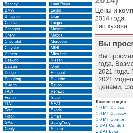
2014)
Bentley
Land Rover
Цены и комп
BMW
Lexus
Brilliance
Lifan
2014 года.
Cadillac
Luxgen
Тип кузова :
Changan
Maserati
Chery
Mazda
Chevrolet
Mercedes
Вы просм
Chrysler
MINI
Citroen
Mitsubishi
Вы просма
Daewoo
Nissan
года. Возм
Datsun
Opel
2021 года.
Dodge
Peugeot
2021 модел
Dongfeng
Porsche
E-Auto
Ravon
ценами, фо
FAW
Renault
Ferrari
Saab
Комплектация
FIAT
SEAT
1.0 MT Classic
Ford
Skoda
1.0 MT Classic+
Foton
Smart
1.0 MT Comfort
GAZ
SsangYong
1.2 AT Comfort
Geely
Subaru
1.2 AT Luxe