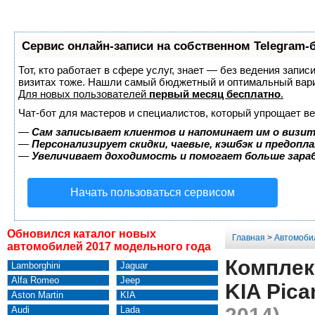
Сервис онлайн-записи на собственном Telegram-
Тот, кто работает в сфере услуг, знает — без ведения запис
визитах тоже. Нашли самый бюджетный и оптимальный вар
Для новых пользователей
первый месяц бесплатно
.
Чат-бот для мастеров и специалистов, который упрощает ве
—
Сам записывает клиентов и напоминает им о визит
—
Персонализирует скидки, чаевые, кэшбэк и предопл
—
Увеличивает доходимость и помогает больше зар
Начать пользоваться сервисом
Обновился каталог новых
Главная
>
Автомоби
автомобилей 2017 модельного года
Комплек
Lamborghini
Jaguar
Alfa Romeo
Jeep
KIA Pica
Aston Martin
KIA
Audi
Lada