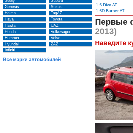
Geely
Subaru
1.6 Diva AT
Genesis
Suzuki
1.6D Burner AT
Haima
TagAZ
Haval
Toyota
Первые 
Hawtai
UAZ
2013)
Honda
Volkswagen
Hummer
Volvo
Наведите к
Hyundai
ZAZ
Infiniti
Все марки автомобилей