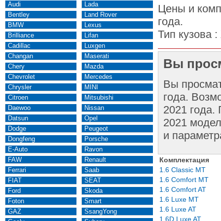
Audi
Lada
Цены и комп
Bentley
Land Rover
года.
BMW
Lexus
Тип кузова :
Brilliance
Lifan
Cadillac
Luxgen
Changan
Maserati
Вы просм
Chery
Mazda
Chevrolet
Mercedes
Вы просма
Chrysler
MINI
года. Возм
Citroen
Mitsubishi
2021 года.
Daewoo
Nissan
Datsun
Opel
2021 модел
Dodge
Peugeot
и параметр
Dongfeng
Porsche
E-Auto
Ravon
FAW
Renault
Комплектация
1.6 Classic MT
Ferrari
Saab
1.6 Comfort MT
FIAT
SEAT
1.6 Comfort AT
Ford
Skoda
1.6 Luxe MT
Foton
Smart
1.6 Luxe AT
GAZ
SsangYong
1.6D Luxe AT