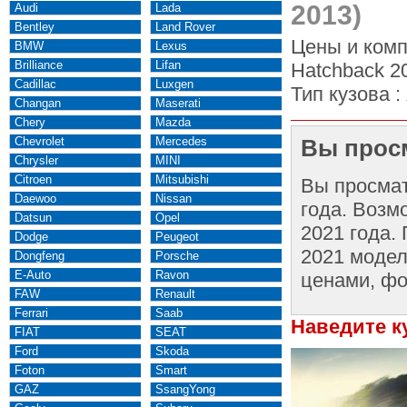
2013)
Audi
Lada
Bentley
Land Rover
Цены и комп
BMW
Lexus
Brilliance
Lifan
Hatchback 2
Cadillac
Luxgen
Тип кузова :
Changan
Maserati
Chery
Mazda
Chevrolet
Mercedes
Вы просм
Chrysler
MINI
Citroen
Mitsubishi
Вы просма
Daewoo
Nissan
года. Возм
Datsun
Opel
2021 года.
Dodge
Peugeot
2021 модел
Dongfeng
Porsche
E-Auto
Ravon
ценами, фо
FAW
Renault
Ferrari
Saab
Наведите к
FIAT
SEAT
Ford
Skoda
Foton
Smart
GAZ
SsangYong