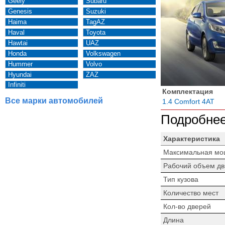
Geely
Subaru
Genesis
Suzuki
Haima
TagAZ
Haval
Toyota
Hawtai
UAZ
Honda
Volkswagen
Hummer
Volvo
Hyundai
ZAZ
Infiniti
Комплектация
Все марки автомобилей
1.4 Comfort 4AT
Подробнее
Характеристика
Максимальная мо
Рабочий объем дв
Тип кузова
Количество мест
Кол-во дверей
Длина