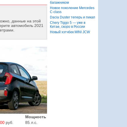
багажником
Новое поколение Mercedes
C-class
Dacia Duster теперь и пикап
ожно, данные на этой
Chery Tiggo 5 — уже в
ерите автомобиль 2021
Китае, скоро в России
етрами.
Новый хэтчбек MINI JCW
Мощность
900
руб.
85 л.с.