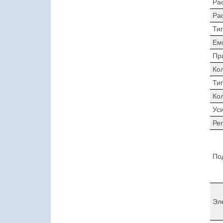
Ра
Ра
Ти
Ем
Пр
Ко
Ти
Ко
Ус
Ре
По
Эл