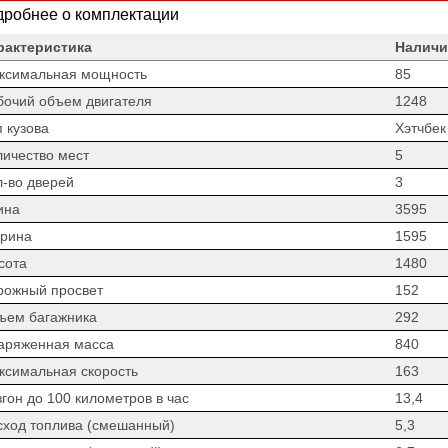
робнее о комплектации
рактеристика
Наличи
ксимальная мощность
85
бочий объем двигателя
1248
 кузова
Хэтчбек
личество мест
5
л-во дверей
3
ина
3595
рина
1595
сота
1480
рожный просвет
152
ъем багажника
292
аряженная масса
840
ксимальная скорость
163
гон до 100 километров в час
13,4
сход топлива (смешанный)
5,3