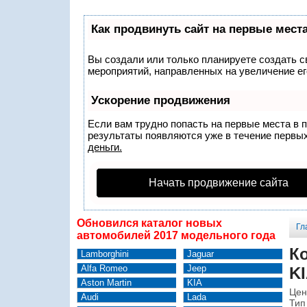
Как продвинуть сайт на первые мест
Вы создали или только планируете создать св
мероприятий, направленных на увеличение ег
Ускорение продвижения
Если вам трудно попасть на первые места в 
результаты появляются уже в течение первых 
деньги.
Начать продвижение сайта
Обновился каталог новых
Гл
автомобилей 2017 модельного года
Ко
Lamborghini
Jaguar
Alfa Romeo
Jeep
KI
Aston Martin
KIA
Цен
Audi
Lada
Тип