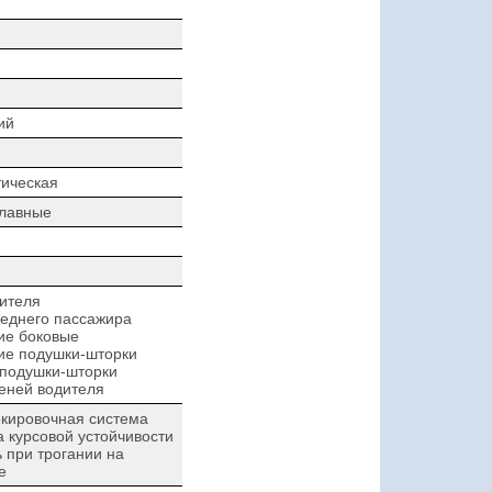
ий
ическая
плавные
ителя
еднего пассажира
ие боковые
ие подушки-шторки
 подушки-шторки
еней водителя
кировочная система
 курсовой устойчивости
при трогании на
е