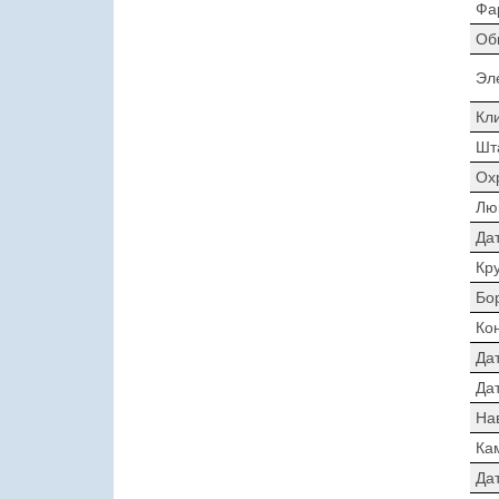
Фа
Об
Эл
Кл
Шт
Ох
Лю
Да
Кр
Бо
Ко
Да
Дат
На
Ка
Да