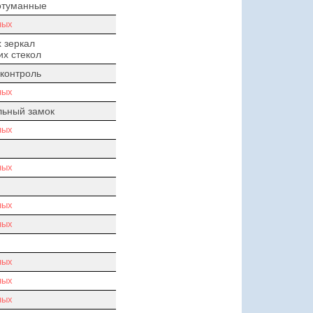
отуманные
ных
 зеркал
х стекол
контроль
ных
льный замок
ных
ных
ных
ных
ных
ных
ных