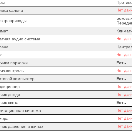
ры
Против
ивка салона
Нет дан
Боковых
ектроприводы
Передни
имат
Климат-
атная аудио система
Нет дан
рана
Центра
к
Нет дан
тчики парковки
Есть
уиз-контроль
Нет дан
ртовой компьютер
Есть
ндиционер
Нет дан
тчик дождя
Нет дан
чик света
Есть
вигационная система
Нет дан
мера
Нет дан
тчик давления в шинах
Нет дан