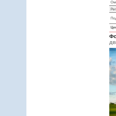
Ом
Ре
По
Це
Фо
дв