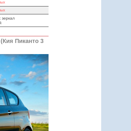
ных
ных
 зеркал
й
(Кия Пиканто 3