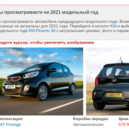
ы просматриваете не 2021 модельный год
 просматриваете автомобиль предыдущего модельного года. Возм
ранице не актуальны для 2021 года. Перейдите в каталог
KIA
и выб
одельного года
KIA Picanto 3d
с актуальными ценами, фото и парам
едите курсор, чтобы увеличить изображение
мплектация
Коробка передач
Цена
 AT Prestige
Автоматическая
579 