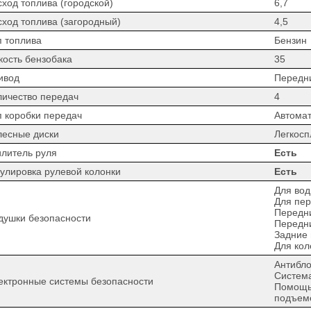
сход топлива (городской)
6,7
сход топлива (загородный)
4,5
п топлива
Бензин
кость бензобака
35
ивод
Передн
личество передач
4
п коробки передач
Автомат
лесные диски
Легкос
илитель руля
Есть
гулировка рулевой колонки
Есть
Для вод
Для пер
Передн
душки безопасности
Передн
Задние
Для кол
Антибло
Система
ектронные системы безопасности
Помощь 
подъем