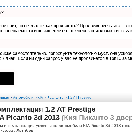
а?
ой сайт, но не знаете, как продвигать? Продвижение сайта – эт
о посещаемости и повышение его позиций в поисковых системах
поиске самостоятельно, попробуйте технологию
Буст
, она ускор
7 дней. Если ни один запрос у вас не продвинется в Топ10 за м
авная
>
Автомобили
>
KIA
>
Picanto 3d
>
1.2 AT Prestige
мплектация 1.2 AT Prestige
A Picanto 3d 2013
(Кия Пиканто 3 двер
ы и комплектации указаны на автомобили KIA Picanto 3d 2013 года.
 кузова :
Хэтчбек