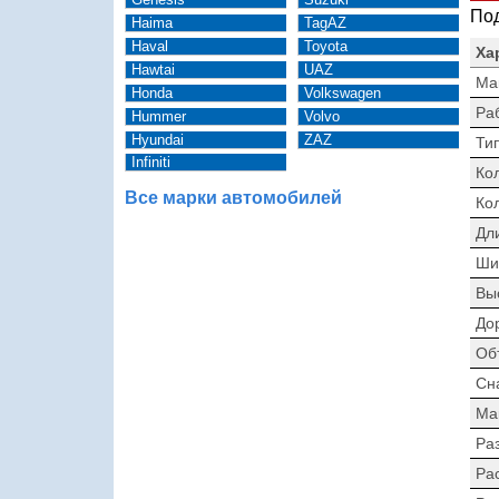
Под
Haima
TagAZ
Haval
Toyota
Ха
Hawtai
UAZ
Ма
Honda
Volkswagen
Ра
Hummer
Volvo
Hyundai
ZAZ
Тип
Infiniti
Ко
Все марки автомобилей
Ко
Дл
Ши
Вы
До
Об
Сн
Ма
Раз
Ра