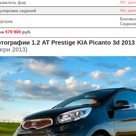
ыватель фар
Нет дан
гулировка сидений
Нет дан
Боковых
догрев
Сидени
на
579 900
руб.
тографии 1.2 AT Prestige
KIA Picanto 3d 2013
ери 2013)