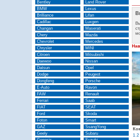
Bentley
Land Rover
BMW
Lexus
В
Brilliance
Lifan
Cadillac
Luxgen
Вы
ст
Changan
Maserati
м
Chery
Mazda
Chevrolet
Mercedes
Нав
Chrysler
MINI
Citroen
Mitsubishi
Daewoo
Nissan
Datsun
Opel
Dodge
Peugeot
Dongfeng
Porsche
E-Auto
Ravon
FAW
Renault
Ferrari
Saab
FIAT
SEAT
Ford
Skoda
Foton
Smart
GAZ
SsangYong
Ко
Geely
Subaru
1.2
Genesis
Suzuki