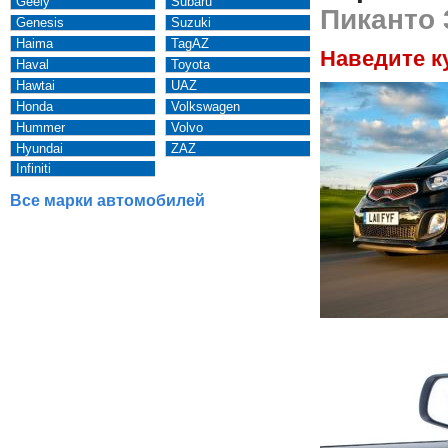
Geely
Subaru
Пиканто 
Genesis
Suzuki
Haima
TagAZ
Наведите к
Haval
Toyota
Hawtai
UAZ
Honda
Volkswagen
Hummer
Volvo
Hyundai
ZAZ
Infiniti
Все марки автомобилей