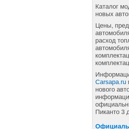
Каталог мо
новых авто
Цены, пред
автомобиля
расход топ
автомобиля
комплектац
комплектац
Информаци
Carsapa.ru
нового авт
информации
официальны
Пиканто 3 
Официальн