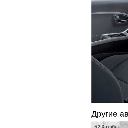
Другие а
R2 Хэтчбек