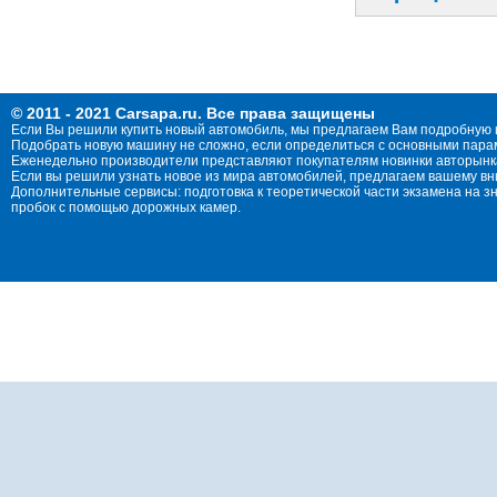
© 2011 - 2021 Carsapa.ru. Все права защищены
Если Вы решили купить новый автомобиль, мы предлагаем Вам подробную 
Подобрать новую машину не сложно, если определиться с основными параме
Еженедельно производители представляют покупателям новинки авторынка
Если вы решили узнать новое из мира автомобилей, предлагаем вашему в
Дополнительные сервисы: подготовка к теоретической части экзамена на 
пробок с помощью дорожных камер.