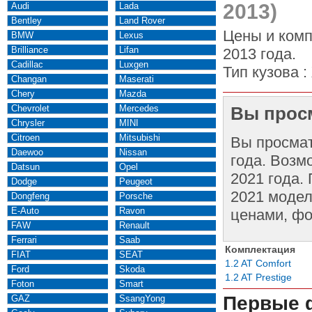
2013)
Audi
Lada
Bentley
Land Rover
Цены и комп
BMW
Lexus
Brilliance
Lifan
2013 года.
Cadillac
Luxgen
Тип кузова :
Changan
Maserati
Chery
Mazda
Chevrolet
Mercedes
Вы просм
Chrysler
MINI
Citroen
Mitsubishi
Вы просма
Daewoo
Nissan
года. Возм
Datsun
Opel
2021 года.
Dodge
Peugeot
2021 модел
Dongfeng
Porsche
E-Auto
Ravon
ценами, фо
FAW
Renault
Ferrari
Saab
Комплектация
FIAT
SEAT
1.2 AT Comfort
Ford
Skoda
1.2 AT Prestige
Foton
Smart
Первые 
GAZ
SsangYong