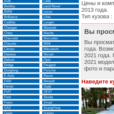
Audi
Lada
Цены и комп
Bentley
Land Rover
2013 года.
BMW
Lexus
Тип кузова :
Brilliance
Lifan
Cadillac
Luxgen
Changan
Maserati
Вы просм
Chery
Mazda
Chevrolet
Mercedes
Вы просма
Chrysler
MINI
года. Возм
Citroen
Mitsubishi
2021 года.
Daewoo
Nissan
Datsun
Opel
2021 модел
Dodge
Peugeot
фото и пар
Dongfeng
Porsche
E-Auto
Ravon
Наведите к
FAW
Renault
Ferrari
Saab
FIAT
SEAT
Ford
Skoda
Foton
Smart
GAZ
SsangYong
Geely
Subaru