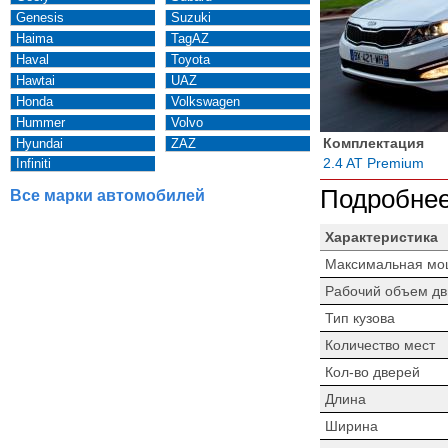
Genesis
Suzuki
Haima
TagAZ
Haval
Toyota
Hawtai
UAZ
Honda
Volkswagen
Hummer
Volvo
Комплектация
Hyundai
ZAZ
2.4 AT Premium
Infiniti
Подробнее
Все марки автомобилей
Характеристика
Максимальная мо
Рабочий объем дв
Тип кузова
Количество мест
Кол-во дверей
Длина
Ширина