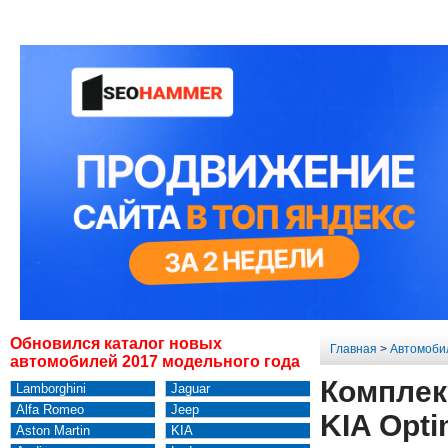
Обновился каталог новых
Главная
>
Автомоби
автомобилей 2017 модельного года
Комплек
Lamborghini
Jaguar
Alfa Romeo
Jeep
KIA Opti
Aston Martin
KIA