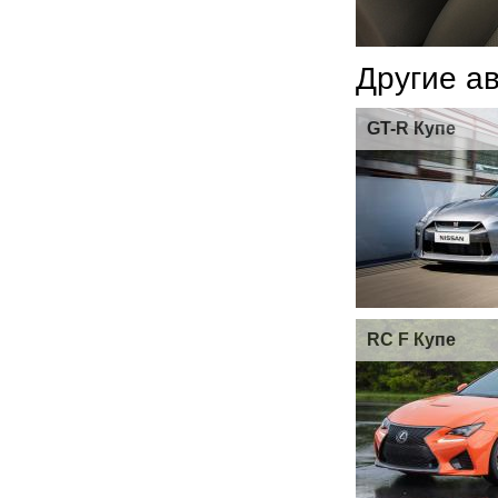
Другие а
GT-R Купе
RC F Купе