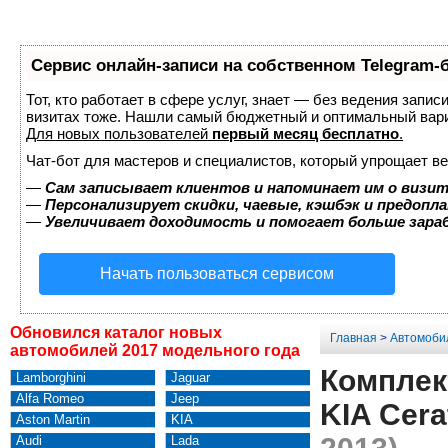
Сервис онлайн-записи на собственном Telegram-
Тот, кто работает в сфере услуг, знает — без ведения запис
визитах тоже. Нашли самый бюджетный и оптимальный вар
Для новых пользователей
первый месяц бесплатно
.
Чат-бот для мастеров и специалистов, который упрощает ве
—
Сам записывает клиентов и напоминает им о визит
—
Персонализирует скидки, чаевые, кэшбэк и предопл
—
Увеличивает доходимость и помогает больше зар
Начать пользоваться сервисом
Обновился каталог новых
Главная
>
Автомоби
автомобилей 2017 модельного года
Комплек
Lamborghini
Jaguar
Alfa Romeo
Jeep
KIA Cera
Aston Martin
KIA
Audi
Lada