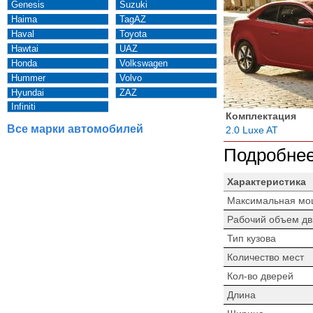
Genesis
Suzuki
Haima
TagAZ
Haval
Toyota
Hawtai
UAZ
Honda
Volkswagen
Hummer
Volvo
Hyundai
ZAZ
Infiniti
Комплектация
Все марки автомобилей
2.0 Luxe AT
Подробнее
Характеристика
Максимальная мо
Рабочий объем дв
Тип кузова
Количество мест
Кол-во дверей
Длина