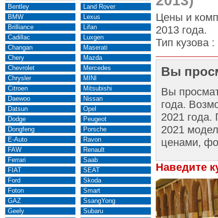
2013)
Bentley
Land Rover
Цены и комп
BMW
Lexus
Brilliance
Lifan
2013 года.
Cadillac
Luxgen
Тип кузова :
Changan
Maserati
Chery
Mazda
Chevrolet
Mercedes
Вы просм
Chrysler
MINI
Citroen
Mitsubishi
Вы просма
Daewoo
Nissan
года. Возм
Datsun
Opel
2021 года.
Dodge
Peugeot
2021 модел
Dongfeng
Porsche
E-Auto
Ravon
ценами, фо
FAW
Renault
Ferrari
Saab
Наведите к
FIAT
SEAT
Ford
Skoda
Foton
Smart
GAZ
SsangYong
Geely
Subaru