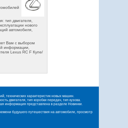
втомобилей
: тип двигателя,
эксплуатации нового
аций автомобиля,
ет Вам с выбором
ой информации,
теля Lexus RC F Купе/
й, технических характеристик новых машин.
ть двигателя, тип коробки передач, тип кузова.
ая информация представлена в разделе Новинки.
времени будушего путешествия на автомобиле, просмотр