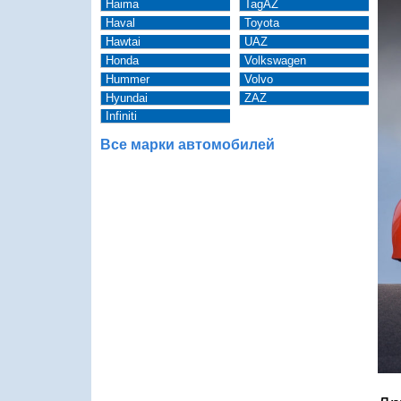
Haima
TagAZ
Haval
Toyota
Hawtai
UAZ
Honda
Volkswagen
Hummer
Volvo
Hyundai
ZAZ
Infiniti
Все марки автомобилей