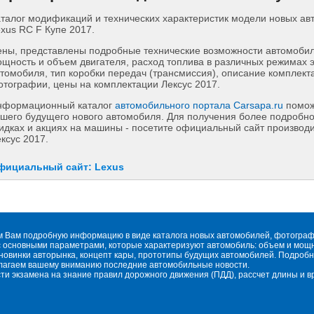
талог модификаций и технических характеристик модели новых а
xus RC F Купе 2017.
ны, представлены подробные технические возможности автомобиля
щность и объем двигателя, расход топлива в различных режимах 
томобиля, тип коробки передач (трансмиссия), описание комплект
тографии, цены на комплектации Лексус 2017.
нформационный каталог
автомобильного портала Carsapa.ru
помож
шего будущего нового автомобиля. Для получения более подробн
идках и акциях на машины - посетите официальный сайт производи
ксус 2017.
фициальный сайт: Lexus
м Вам подробную информацию в виде каталога новых автомобилей, фотографи
 основными параметрами, которые характеризуют автомобиль: объем и мощнос
овинки авторынка, концепт кары, прототипы будущих автомобилей. Подробн
длагаем вашему вниманию последние автомобильные новости.
сти экзамена на знание правил дорожного движения (ПДД), рассчет длины и 