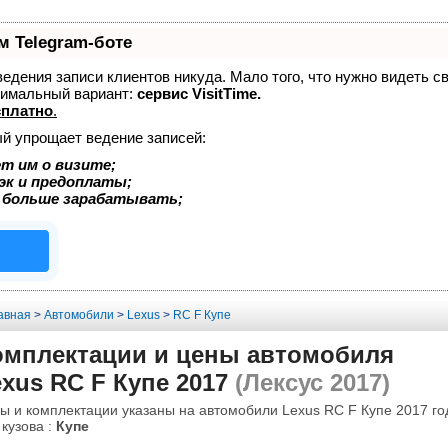
м Telegram-боте
 ведения записи клиентов никуда. Мало того, что нужно видеть с
тимальный вариант:
сервис VisitTime.
сплатно
.
ый упрощает ведение записей:
т им о визите;
эк и предоплаты;
 больше зарабатывать;
авная
>
Автомобили
>
Lexus
>
RC F Купе
омплектации и цены автомобиля
xus RC F Купе 2017
(Лексус 2017)
ы и комплектации указаны на автомобили Lexus RC F Купе 2017 го
 кузова :
Купе