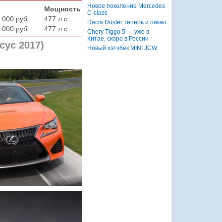
Новое поколение Mercedes
Мощность
C-class
 000 руб.
477 л.с.
Dacia Duster теперь и пикап
 000 руб.
477 л.с.
Chery Tiggo 5 — уже в
Китае, скоро в России
сус 2017)
Новый хэтчбек MINI JCW