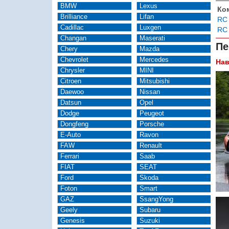
BMW
Lexus
Ко
Brilliance
Lifan
RC 
Cadillac
Luxgen
RC 
Changan
Maserati
Пе
Chery
Mazda
Chevrolet
Mercedes
Нав
Chrysler
MINI
Citroen
Mitsubishi
Daewoo
Nissan
Datsun
Opel
Dodge
Peugeot
Dongfeng
Porsche
E-Auto
Ravon
FAW
Renault
Ferrari
Saab
FIAT
SEAT
Ford
Skoda
Foton
Smart
GAZ
SsangYong
Geely
Subaru
Genesis
Suzuki