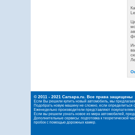
Ка
Le
Це
мо
ав
фо
И
ва
ск
Ле
О
© 2011 - 2021 Carsapa.ru. Все права защищены
Если Вы решили купить новый автомобиль, мы предлагае
Подобрать новую машину не сложно, если определиться с
Еженедельно производители представляют покупателям н
Если вы решили узнать новое из мира автомобилей, пре
Дополнительные сервисы: подготовка к теоретической ча
пробок с помощью дорожных камер.