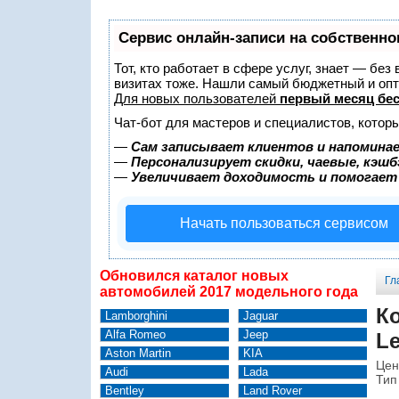
Сервис онлайн-записи на собственно
Тот, кто работает в сфере услуг, знает — без
визитах тоже. Нашли самый бюджетный и оп
Для новых пользователей
первый месяц бе
Чат-бот для мастеров и специалистов, котор
—
Сам записывает клиентов и напоминае
—
Персонализирует скидки, чаевые, кэшб
—
Увеличивает доходимость и помогает
Начать пользоваться сервисом
Обновился каталог новых
Гл
автомобилей 2017 модельного года
К
Lamborghini
Jaguar
Alfa Romeo
Jeep
Le
Aston Martin
KIA
Цен
Audi
Lada
Тип
Bentley
Land Rover