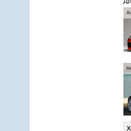
Др
A
H
Х