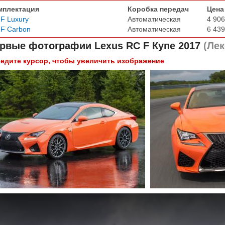
мплектация
Коробка передач
Цена
F Luxury
Автоматическая
4 906
F Carbon
Автоматическая
6 439
рвые фотографии
Lexus RC F Купе 2017
(Лек
едите курсор, чтобы увеличить изображение