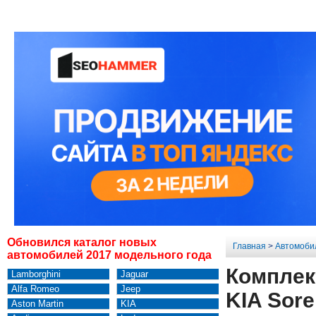
Обновился каталог новых
Главная
>
Автомоби
автомобилей 2017 модельного года
Комплек
Lamborghini
Jaguar
Alfa Romeo
Jeep
KIA Sore
Aston Martin
KIA