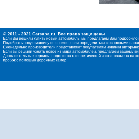
© 2011 - 2021 Carsapa.ru. Все права защищены
Если Вы решили купить новый автомобиль, мы предлагаем Вам подробную 
Подобрать новую машину не сложно, если определиться с основными параме
Еженедельно производители представляют покупателям новинки авторынка
Если вы решили узнать новое из мира автомобилей, предлагаем вашему в
Дополнительные сервисы: подготовка к теоретической части экзамена на 
пробок с помощью дорожных камер.