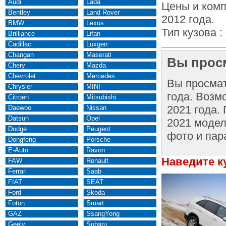
Audi
Lada
Цены и комп
Bentley
Land Rover
2012 года.
BMW
Lexus
Тип кузова :
Brilliance
Lifan
Cadillac
Luxgen
Changan
Maserati
Вы просм
Chery
Mazda
Chevrolet
Mercedes
Вы просма
Chrysler
MINI
года. Возм
Citroen
Mitsubishi
2021 года.
Daewoo
Nissan
Datsun
Opel
2021 модел
Dodge
Peugeot
фото и пар
Dongfeng
Porsche
E-Auto
Ravon
Наведите к
FAW
Renault
Ferrari
Saab
FIAT
SEAT
Ford
Skoda
Foton
Smart
GAZ
SsangYong
Geely
Subaru