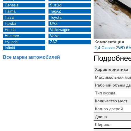
Genesis
Suzuki
Haima
TagAZ
Haval
Toyota
Hawtai
UAZ
Honda
Volkswagen
Hummer
Volvo
Комплектация
Hyundai
ZAZ
2,4 Classic 2WD 6
Infiniti
Подробнее
Все марки автомобилей
Характеристика
Максимальная мо
Рабочий объем дв
Тип кузова
Количество мест
Кол-во дверей
Длина
Ширина