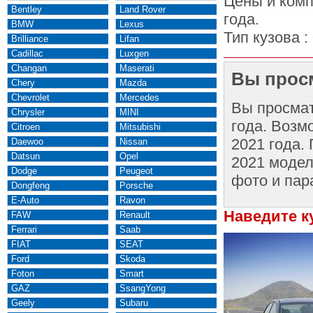
Цены и комп
Bentley
Land Rover
года.
BMW
Lexus
Тип кузова :
Brilliance
Lifan
Cadillac
Luxgen
Changan
Maserati
Вы просм
Chery
Mazda
Chevrolet
Mercedes
Вы просма
Chrysler
MINI
года. Возм
Citroen
Mitsubishi
2021 года.
Daewoo
Nissan
Datsun
Opel
2021 модел
Dodge
Peugeot
фото и пар
Dongfeng
Porsche
E-Auto
Ravon
Наведите к
FAW
Renault
Ferrari
Saab
FIAT
SEAT
Ford
Skoda
Foton
Smart
GAZ
SsangYong
Geely
Subaru