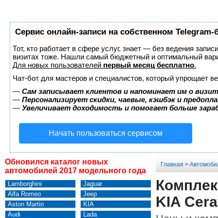
Сервис онлайн-записи на собственном Telegram-
Тот, кто работает в сфере услуг, знает — без ведения запис
визитах тоже. Нашли самый бюджетный и оптимальный вар
Для новых пользователей
первый месяц бесплатно
.
Чат-бот для мастеров и специалистов, который упрощает ве
—
Сам записывает клиентов и напоминает им о визит
—
Персонализирует скидки, чаевые, кэшбэк и предопл
—
Увеличивает доходимость и помогает больше зар
Начать пользоваться сервисом
Обновился каталог новых
Главная
>
Автомоби
автомобилей 2017 модельного года
Комплект
Lamborghini
Jaguar
Alfa Romeo
Jeep
KIA Cera
Aston Martin
KIA
Audi
Lada