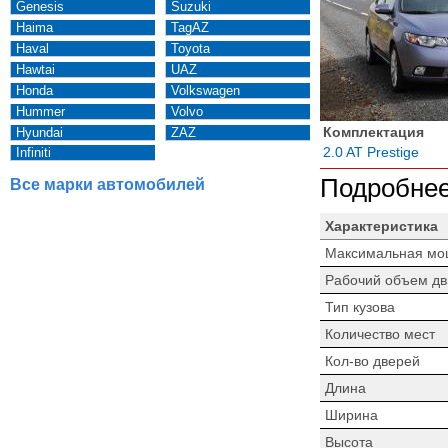
Genesis
Suzuki
Haima
TagAZ
Haval
Toyota
Hawtai
UAZ
Honda
Volkswagen
Hummer
Volvo
Комплектация
Hyundai
ZAZ
2.0 AT Prestige
Infiniti
Подробнее
Все марки автомобилей
Характеристика
Максимальная мо
Рабочий объем дв
Тип кузова
Количество мест
Кол-во дверей
Длина
Ширина
Высота