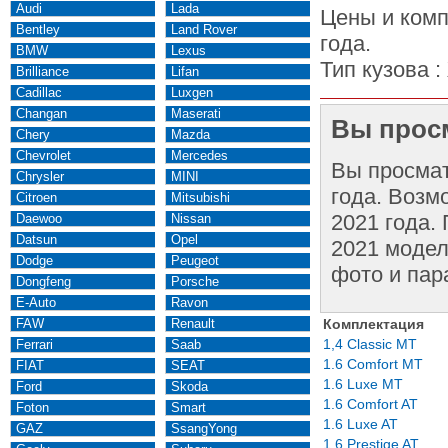
Audi
Lada
Цены и комп
Bentley
Land Rover
года.
BMW
Lexus
Тип кузова :
Brilliance
Lifan
Cadillac
Luxgen
Changan
Maserati
Вы просм
Chery
Mazda
Chevrolet
Mercedes
Вы просма
Chrysler
MINI
года. Возм
Citroen
Mitsubishi
2021 года.
Daewoo
Nissan
Datsun
Opel
2021 модел
Dodge
Peugeot
фото и пар
Dongfeng
Porsche
E-Auto
Ravon
FAW
Renault
Комплектация
1,4 Classic MT
Ferrari
Saab
1.6 Comfort MT
FIAT
SEAT
1.6 Luxe MT
Ford
Skoda
1.6 Comfort AT
Foton
Smart
1.6 Luxe AT
GAZ
SsangYong
1.6 Prestige AT