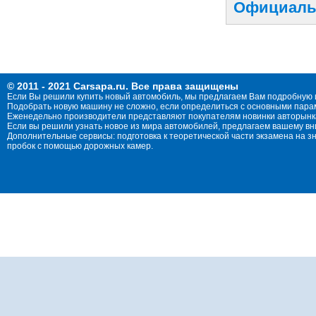
Официальн
© 2011 - 2021 Carsapa.ru. Все права защищены
Если Вы решили купить новый автомобиль, мы предлагаем Вам подробную 
Подобрать новую машину не сложно, если определиться с основными параме
Еженедельно производители представляют покупателям новинки авторынка
Если вы решили узнать новое из мира автомобилей, предлагаем вашему в
Дополнительные сервисы: подготовка к теоретической части экзамена на 
пробок с помощью дорожных камер.