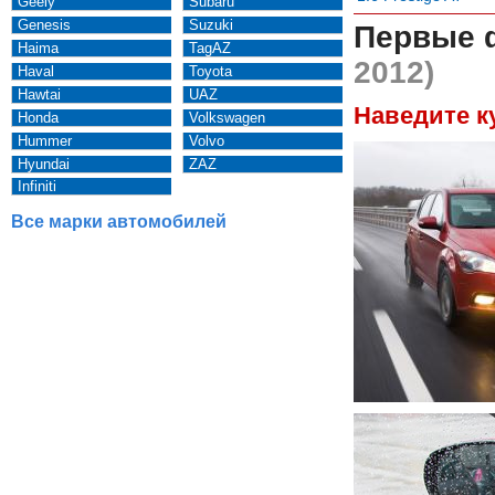
Geely
Subaru
Genesis
Suzuki
Первые 
Haima
TagAZ
2012)
Haval
Toyota
Hawtai
UAZ
Наведите к
Honda
Volkswagen
Hummer
Volvo
Hyundai
ZAZ
Infiniti
Все марки автомобилей