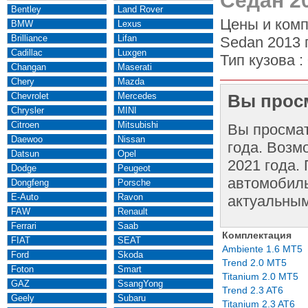
Седан 2
Bentley
Land Rover
Цены и комп
BMW
Lexus
Brilliance
Lifan
Sedan 2013 
Cadillac
Luxgen
Тип кузова :
Changan
Maserati
Chery
Mazda
Chevrolet
Mercedes
Вы просм
Chrysler
MINI
Citroen
Mitsubishi
Вы просма
Daewoo
Nissan
года. Возм
Datsun
Opel
2021 года.
Dodge
Peugeot
автомобиль
Dongfeng
Porsche
E-Auto
Ravon
актуальным
FAW
Renault
Ferrari
Saab
Комплектация
FIAT
SEAT
Ambiente 1.6 MT5
Ford
Skoda
Trend 2.0 MT5
Foton
Smart
Titanium 2.0 MT5
GAZ
SsangYong
Trend 2.3 AT6
Geely
Subaru
Titanium 2.3 AT6