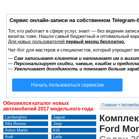
Сервис онлайн-записи на собственном Telegram-
Тот, кто работает в сфере услуг, знает — без ведения запис
визитах тоже. Нашли самый бюджетный и оптимальный вар
Для новых пользователей
первый месяц бесплатно
.
Чат-бот для мастеров и специалистов, который упрощает ве
—
Сам записывает клиентов и напоминает им о визит
—
Персонализирует скидки, чаевые, кэшбэк и предопл
—
Увеличивает доходимость и помогает больше зар
Начать пользоваться сервисом
Обновился каталог новых
Главная
>
Автомоби
автомобилей 2017 модельного года
Комплек
Lamborghini
Jaguar
Alfa Romeo
Jeep
Ford Mo
Aston Martin
KIA
Audi
Lada