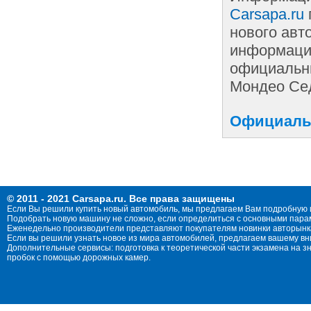
Carsapa.ru
нового авт
информации
официальны
Мондео Сед
Официальн
© 2011 - 2021 Carsapa.ru. Все права защищены
Если Вы решили купить новый автомобиль, мы предлагаем Вам подробную 
Подобрать новую машину не сложно, если определиться с основными параме
Еженедельно производители представляют покупателям новинки авторынка
Если вы решили узнать новое из мира автомобилей, предлагаем вашему в
Дополнительные сервисы: подготовка к теоретической части экзамена на 
пробок с помощью дорожных камер.