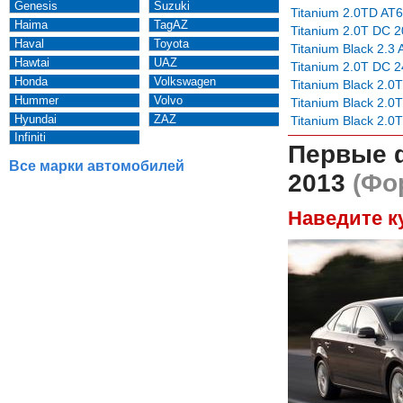
Genesis
Suzuki
Titanium 2.0TD AT6
Haima
TagAZ
Titanium 2.0T DC 2
Haval
Toyota
Titanium Black 2.3 
Hawtai
UAZ
Titanium 2.0T DC 2
Honda
Volkswagen
Titanium Black 2.0
Hummer
Volvo
Titanium Black 2.0
Hyundai
ZAZ
Titanium Black 2.0
Infiniti
Первые 
Все марки автомобилей
2013
(Фор
Наведите к