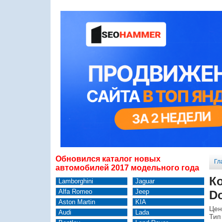
Обновился каталог новых
Гл
автомобилей 2017 модельного года
К
Lamborghini
Jaguar
Alfa Romeo
Jeep
Do
Aston Martin
KIA
Цен
Audi
Lada
Тип