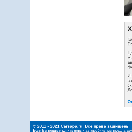
Х
Ка
Do
Це
мо
ав
фо
И
ва
ск
Д
О
© 2011 - 2021 Carsapa.ru. Все права защищены
Если Вы решили купить новый автомобиль, мы предлагае