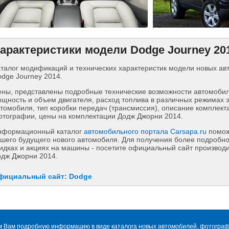
арактеристики модели Dodge Journey 20
талог модификаций и технических характеристик модели новых а
dge Journey 2014.
ны, представлены подробные технические возможности автомобиля
щность и объем двигателя, расход топлива в различных режимах 
томобиля, тип коробки передач (трансмиссия), описание комплект
тографии, цены на комплектации Додж Джорни 2014.
нформационный каталог
автомобильного портала Carsapa.ru
помож
шего будущего нового автомобиля. Для получения более подробн
идках и акциях на машины - посетите официальный сайт производи
одж Джорни 2014.
фициальный сайт: Dodge
м Вам подробную информацию в виде каталога новых автомобилей, фотографи