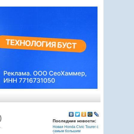
)
Последние новости:
.
Новая Honda Civic Tourer с
самым большим