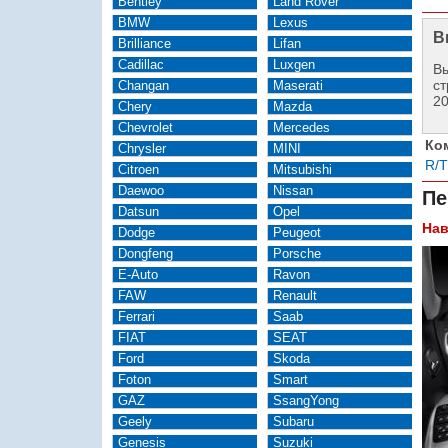
Bentley
Land Rover
BMW
Lexus
В
Brilliance
Lifan
Cadillac
Luxgen
Вы
ст
Changan
Maserati
2
Chery
Mazda
Chevrolet
Mercedes
Ко
Chrysler
MINI
R/T
Citroen
Mitsubishi
Daewoo
Nissan
Пе
Datsun
Opel
Нав
Dodge
Peugeot
Dongfeng
Porsche
E-Auto
Ravon
FAW
Renault
Ferrari
Saab
FIAT
SEAT
Ford
Skoda
Foton
Smart
GAZ
SsangYong
Geely
Subaru
Genesis
Suzuki