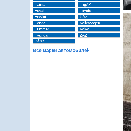
Haima
TagAZ
Haval
Toyota
Hawtai
UAZ
Honda
Volkswagen
Hummer
Volvo
Hyundai
ZAZ
Infiniti
Все марки автомобилей