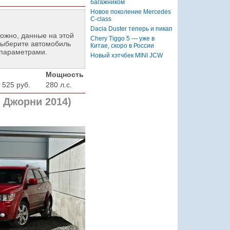
багажником
Новое поколение Mercedes
C-class
Dacia Duster теперь и пикап
ожно, данные на этой
Chery Tiggo 5 — уже в
ыберите автомобиль
Китае, скоро в России
 параметрами.
Новый хэтчбек MINI JCW
Мощность
 525 руб.
280 л.с.
 Джорни 2014)