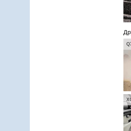
Др
Q
X