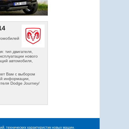
14
втомобилей
: тип двигателя,
эксплуатации нового
аций автомобиля,
ет Вам с выбором
ой информации,
теля Dodge Journey/
й, технических характеристик новых машин.