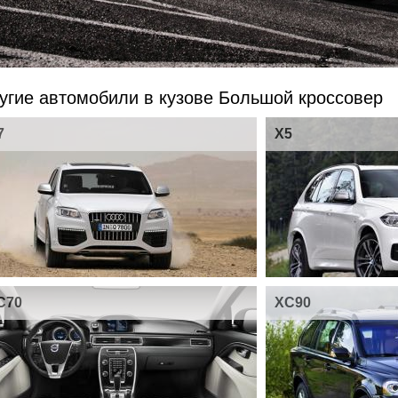
угие автомобили в кузове Большой кроссовер
7
X5
C70
XC90