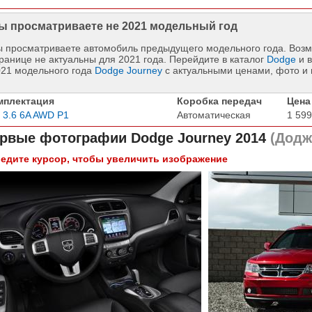
ы просматриваете не 2021 модельный год
 просматриваете автомобиль предыдущего модельного года. Возм
ранице не актуальны для 2021 года. Перейдите в каталог
Dodge
и в
021 модельного года
Dodge Journey
с актуальными ценами, фото и
мплектация
Коробка передач
Цена
 3.6 6A AWD P1
Автоматическая
1 599
рвые фотографии
Dodge Journey 2014
(Додж
едите курсор, чтобы увеличить изображение