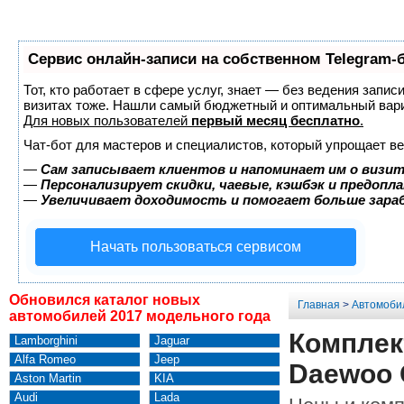
Сервис онлайн-записи на собственном Telegram-
Тот, кто работает в сфере услуг, знает — без ведения запис
визитах тоже. Нашли самый бюджетный и оптимальный вар
Для новых пользователей
первый месяц бесплатно
.
Чат-бот для мастеров и специалистов, который упрощает ве
—
Сам записывает клиентов и напоминает им о визит
—
Персонализирует скидки, чаевые, кэшбэк и предопл
—
Увеличивает доходимость и помогает больше зар
Начать пользоваться сервисом
Обновился каталог новых
Главная
>
Автомоби
автомобилей 2017 модельного года
Комплек
Lamborghini
Jaguar
Alfa Romeo
Jeep
Daewoo 
Aston Martin
KIA
Audi
Lada