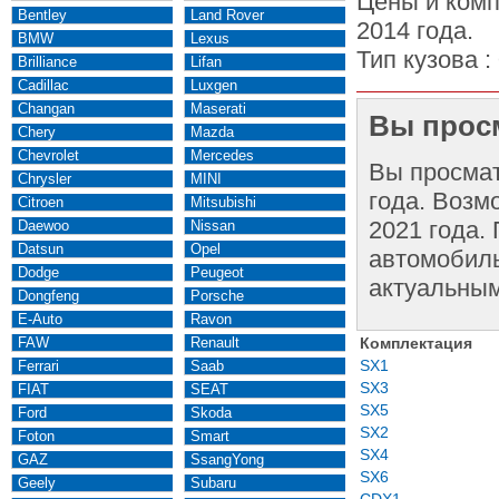
Цены и комп
Bentley
Land Rover
2014 года.
BMW
Lexus
Тип кузова :
Brilliance
Lifan
Cadillac
Luxgen
Changan
Maserati
Вы просм
Chery
Mazda
Chevrolet
Mercedes
Вы просма
Chrysler
MINI
года. Возм
Citroen
Mitsubishi
2021 года.
Daewoo
Nissan
Datsun
Opel
автомобиль
Dodge
Peugeot
актуальным
Dongfeng
Porsche
E-Auto
Ravon
FAW
Renault
Комплектация
SX1
Ferrari
Saab
SX3
FIAT
SEAT
SX5
Ford
Skoda
SX2
Foton
Smart
SX4
GAZ
SsangYong
SX6
Geely
Subaru
CDX1