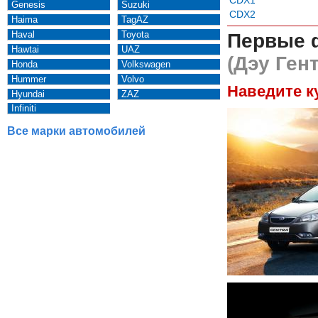
Genesis
Suzuki
CDX2
Haima
TagAZ
Haval
Toyota
Первые 
Hawtai
UAZ
(Дэу Ген
Honda
Volkswagen
Hummer
Volvo
Наведите к
Hyundai
ZAZ
Infiniti
Все марки автомобилей