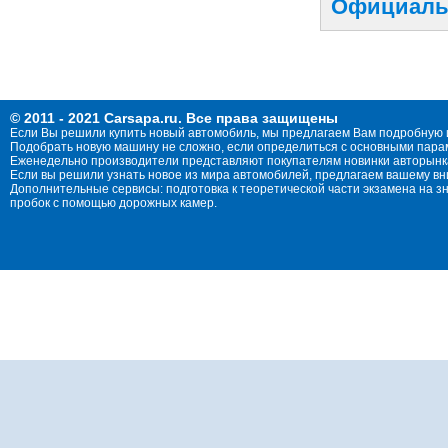
Официаль
© 2011 - 2021 Carsapa.ru. Все права защищены
Если Вы решили купить новый автомобиль, мы предлагаем Вам подробную 
Подобрать новую машину не сложно, если определиться с основными параме
Еженедельно производители представляют покупателям новинки авторынка
Если вы решили узнать новое из мира автомобилей, предлагаем вашему в
Дополнительные сервисы: подготовка к теоретической части экзамена на 
пробок с помощью дорожных камер.