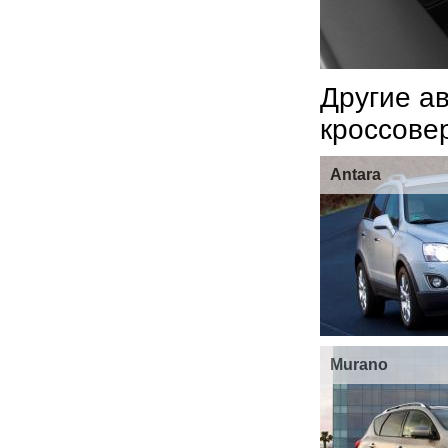
Другие а
кроссове
Antara
Murano