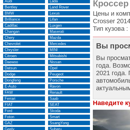
Кроссер
Audi
Lada
Bentley
Land Rover
Цены и комп
BMW
Lexus
Brilliance
Lifan
Crosser 2014
Cadillac
Luxgen
Тип кузова :
Changan
Maserati
Chery
Mazda
Chevrolet
Mercedes
Вы просм
Chrysler
MINI
Citroen
Mitsubishi
Вы просма
Daewoo
Nissan
года. Возм
Datsun
Opel
2021 года.
Dodge
Peugeot
автомобиль
Dongfeng
Porsche
E-Auto
Ravon
актуальным
FAW
Renault
Ferrari
Saab
Наведите к
FIAT
SEAT
Ford
Skoda
Foton
Smart
GAZ
SsangYong
Geely
Subaru