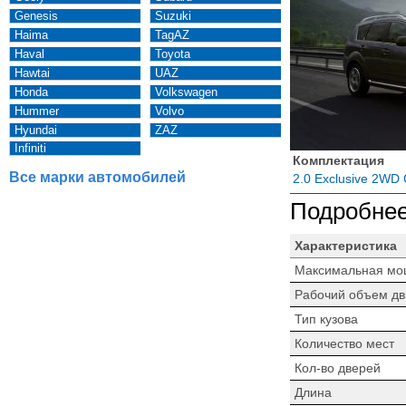
Genesis
Suzuki
Haima
TagAZ
Haval
Toyota
Hawtai
UAZ
Honda
Volkswagen
Hummer
Volvo
Hyundai
ZAZ
Infiniti
Комплектация
Все марки автомобилей
2.0 Exclusive 2WD
Подробнее
Характеристика
Максимальная мо
Рабочий объем дв
Тип кузова
Количество мест
Кол-во дверей
Длина