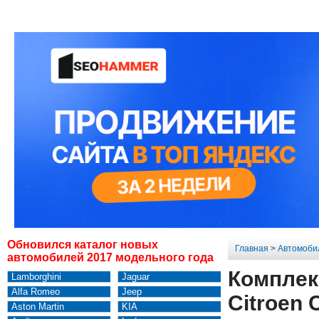
Обновился каталог новых
Главная
>
Автомоби
автомобилей 2017 модельного года
Комплек
Lamborghini
Jaguar
Alfa Romeo
Jeep
Citroen 
Aston Martin
KIA