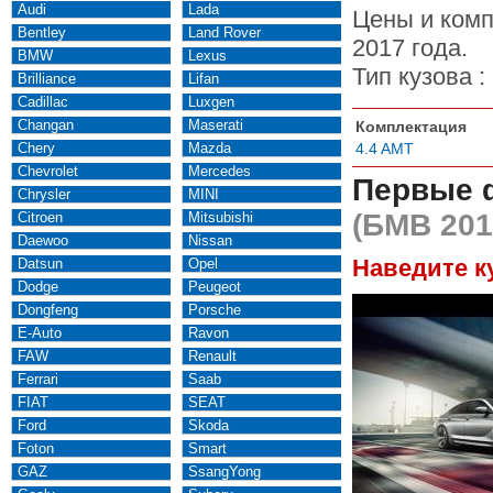
Audi
Lada
Цены и ком
Bentley
Land Rover
2017 года.
BMW
Lexus
Тип кузова :
Brilliance
Lifan
Cadillac
Luxgen
Changan
Maserati
Комплектация
Chery
Mazda
4.4 AMT
Chevrolet
Mercedes
Первые 
Chrysler
MINI
(БМВ 201
Citroen
Mitsubishi
Daewoo
Nissan
Наведите к
Datsun
Opel
Dodge
Peugeot
Dongfeng
Porsche
E-Auto
Ravon
FAW
Renault
Ferrari
Saab
FIAT
SEAT
Ford
Skoda
Foton
Smart
GAZ
SsangYong