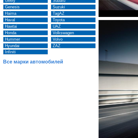
Geely
Subaru
Genesis
Suzuki
Haima
TagAZ
Haval
Toyota
Hawtai
UAZ
Honda
Volkswagen
Hummer
Volvo
Hyundai
ZAZ
Infiniti
Все марки автомобилей