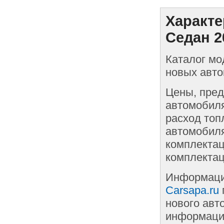
Характ
Седан 2
Каталог мо
новых авт
Цены, пред
автомобиля
расход топ
автомобиля
комплектац
комплектац
Информаци
Carsapa.ru
нового авт
информации